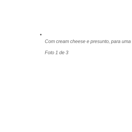
Com cream cheese e presunto, para uma 
Foto
1
de 3