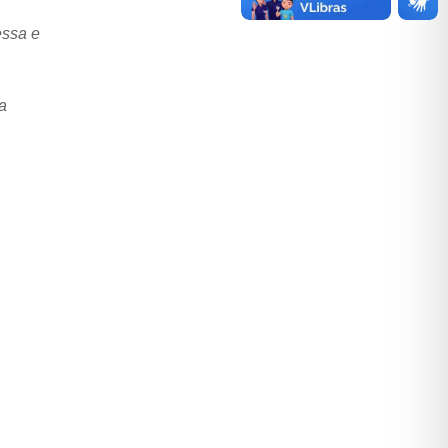
essa e
a