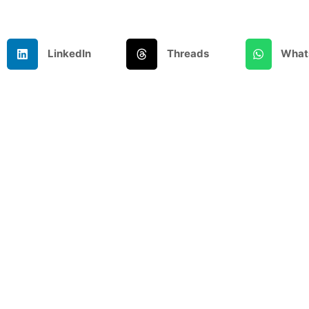
LinkedIn
Threads
What