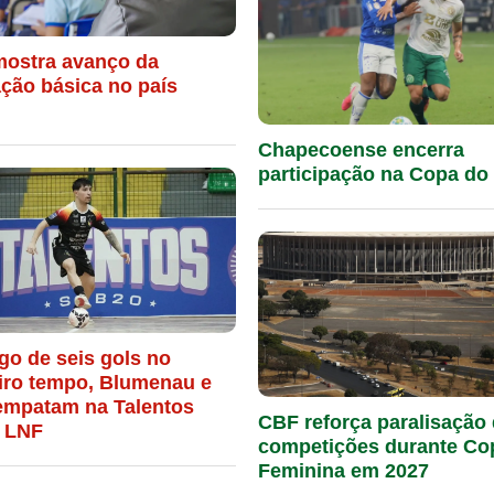
mostra avanço da
ção básica no país
Chapecoense encerra
participação na Copa do 
go de seis gols no
iro tempo, Blumenau e
empatam na Talentos
CBF reforça paralisação
 LNF
competições durante Co
Feminina em 2027