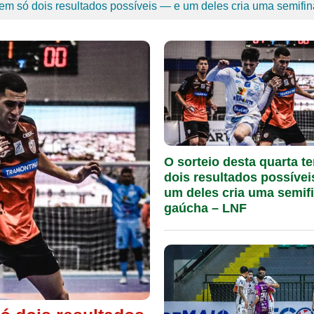
 tem só dois resultados possíveis — e um deles cria uma semifi
o ACBF na Talentos LNF – LNF
Eclipse total do Sol abre 
 os confrontos das semifinais – LNF
Ideb mostra avan
mio vão às quartas da Copa do Brasil
O sorteio desta quarta t
dois resultados possívei
um deles cria uma semifi
gaúcha – LNF