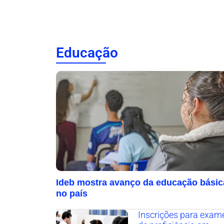
Educação
Ideb mostra avanço da educação básic
no país
Inscrições para exam