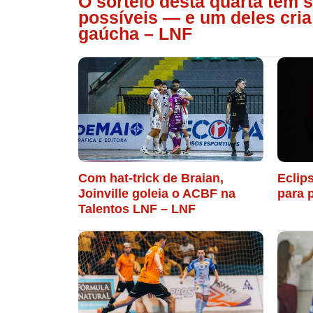
O sorteio desta quarta tem 
possíveis — e um deles cria
gaúcha – LNF
Com hat-trick de Braian,
Eclips
Joinville goleia o ACBF na
para 
Talentos LNF – LNF