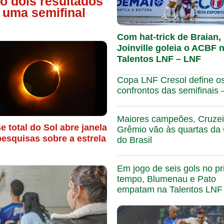
só dois resultados
 uma semifinal
Com hat-trick de Braian,
Joinville goleia o ACBF 
Talentos LNF – LNF
Copa LNF Cresol define o
confrontos das semifinais
Maiores campeões, Cruzei
e total do Sol abre janela
Grêmio vão às quartas da
pesquisas sobre a estrela
do Brasil
Em jogo de seis gols no pr
tempo, Blumenau e Pato
empatam na Talentos LNF