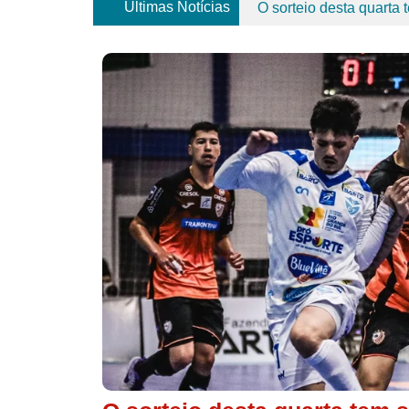
Últimas Notícias
O sorteio desta quarta
Braian, Joinville goleia 
Copa LNF Cresol define
campeões, Cruzeiro e Grê