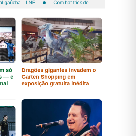
nal gaúcha – LNF
Com hat-trick de
janela para pesquisas sobre a estrela
ço da educação básica no país
Maiores
em só
Dragões gigantes invadem o
s — e
Garten Shopping em
nal
exposição gratuita inédita