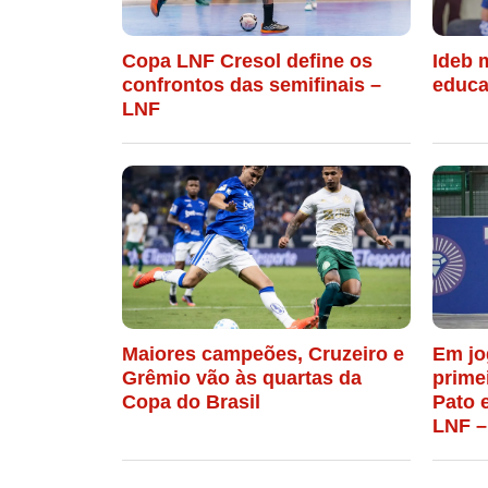
Copa LNF Cresol define os
Ideb 
confrontos das semifinais –
educa
LNF
Maiores campeões, Cruzeiro e
Em jo
Grêmio vão às quartas da
prime
Copa do Brasil
Pato 
LNF –