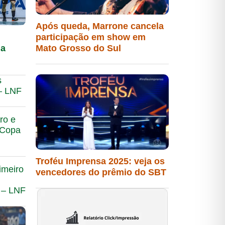
Após queda, Marrone cancela
participação em show em
na
Mato Grosso do Sul
s
 – LNF
ro e
 Copa
Troféu Imprensa 2025: veja os
imeiro
vencedores do prêmio do SBT
 – LNF