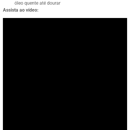
óleo quente até dourar
Assista ao vídeo: