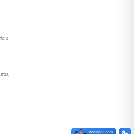
do o
utos,