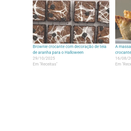
Brownie crocante com decoração de teia
A massa 
de aranha para o Halloween
crocante
29/10/2025
16/08/2
Em "Receitas"
Em "Rece