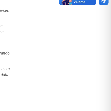
viviam
sa
a e
orando
o-a em
 data