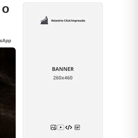
 o
sApp