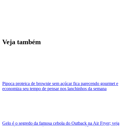
Veja também
Pipoca proteica de brownie sem açúcar fica parecendo gourmet e
economiza seu tempo de pensar nos lanchinhos da semana
Gelo é o segredo da famosa cebola do Outback na Air Fryer; veja