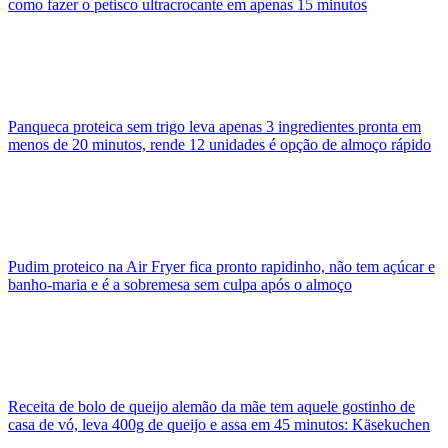
como fazer o petisco ultracrocante em apenas 15 minutos
Panqueca proteica sem trigo leva apenas 3 ingredientes pronta em
menos de 20 minutos, rende 12 unidades é opção de almoço rápido
Pudim proteico na Air Fryer fica pronto rapidinho, não tem açúcar e
banho-maria e é a sobremesa sem culpa após o almoço
Receita de bolo de queijo alemão da mãe tem aquele gostinho de
casa de vó, leva 400g de queijo e assa em 45 minutos: Käsekuchen