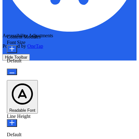
Accessibility Adjustments
Content Modules
Font Size
Powered by
OneTap
Hide Toolbar
Default
Readable Font
Line Height
Default