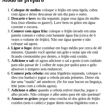
Modo de preparo
Coloque de molho:
coloque o feijão em uma tigela, cubra
com água e deixe descansar de um dia para o outro.
Descarte e lave:
no dia seguinte, jogue essa água do molho
fora (isso elimina os gases!). Lave bem os grãos em água
corrente e escorra.
Comece com água fria:
coloque o feijão lavado em uma
panela comum e cubra com bastante água fria (cerca de 6
vezes o volume de feijão). Não use água quente e não
coloque sal agora.
Ligue o fogo:
deixe cozinhar em fogo médio por cerca de 40
minutos. Quando você apertar um grão e notar que ele está
ficando cremosinho por dentro, o feijão está cozido.
Adicione o sal:
só agora adicione o sal a gosto (com cuidado
para não passar de 1 colher de sopa por quilo) para o grão
absorver o tempero sem endurecer.
Comece pela cebola:
em uma frigideira separada, coloque o
óleo (ou banha) e jogue a cebola picada primeiro. Deixe ela
dar uma “suada” até amolecer. (Se for usar bacon ou linguiça,
frite junto com a cebola agora).
Adicione o alho:
quando a cebola estiver murcha, jogue o
alho picado. Não coloque o alho antes para ele não queimar!
Amasse os grãos:
pegue uma concha só dos grãos de feijão
cozidos (sem o caldo) e jogue direto nessa frigideira com o