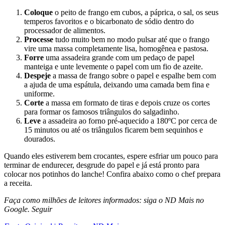
Coloque
o peito de frango em cubos, a páprica, o sal, os seus
temperos favoritos e o bicarbonato de sódio dentro do
processador de alimentos.
Processe
tudo muito bem no modo pulsar até que o frango
vire uma massa completamente lisa, homogênea e pastosa.
Forre
uma assadeira grande com um pedaço de papel
manteiga e unte levemente o papel com um fio de azeite.
Despeje
a massa de frango sobre o papel e espalhe bem com
a ajuda de uma espátula, deixando uma camada bem fina e
uniforme.
Corte
a massa em formato de tiras e depois cruze os cortes
para formar os famosos triângulos do salgadinho.
Leve
a assadeira ao forno pré-aquecido a 180ºC por cerca de
15 minutos ou até os triângulos ficarem bem sequinhos e
dourados.
Quando eles estiverem bem crocantes, espere esfriar um pouco para
terminar de endurecer, desgrude do papel e já está pronto para
colocar nos potinhos do lanche! Confira abaixo como o chef prepara
a receita.
Faça como milhões de leitores informados: siga o ND Mais no
Google.
Seguir