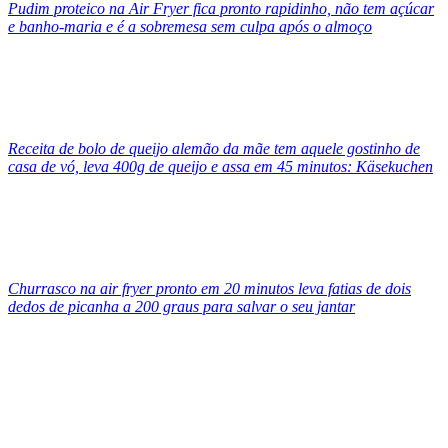
Pudim proteico na Air Fryer fica pronto rapidinho, não tem açúcar
e banho-maria e é a sobremesa sem culpa após o almoço
Receita de bolo de queijo alemão da mãe tem aquele gostinho de
casa de vó, leva 400g de queijo e assa em 45 minutos: Käsekuchen
Churrasco na air fryer pronto em 20 minutos leva fatias de dois
dedos de picanha a 200 graus para salvar o seu jantar