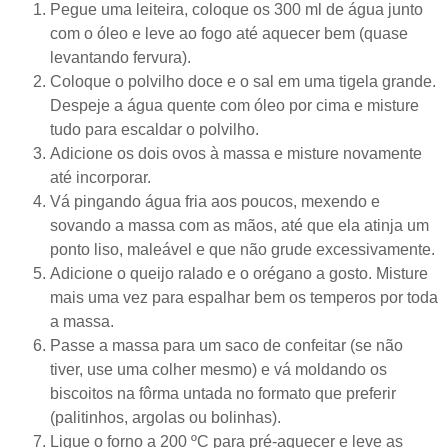
Pegue uma leiteira, coloque os 300 ml de água junto
com o óleo e leve ao fogo até aquecer bem (quase
levantando fervura).
Coloque o polvilho doce e o sal em uma tigela grande.
Despeje a água quente com óleo por cima e misture
tudo para escaldar o polvilho.
Adicione os dois ovos à massa e misture novamente
até incorporar.
Vá pingando água fria aos poucos, mexendo e
sovando a massa com as mãos, até que ela atinja um
ponto liso, maleável e que não grude excessivamente.
Adicione o queijo ralado e o orégano a gosto. Misture
mais uma vez para espalhar bem os temperos por toda
a massa.
Passe a massa para um saco de confeitar (se não
tiver, use uma colher mesmo) e vá moldando os
biscoitos na fôrma untada no formato que preferir
(palitinhos, argolas ou bolinhas).
Ligue o forno a 200 ºC para pré-aquecer e leve as