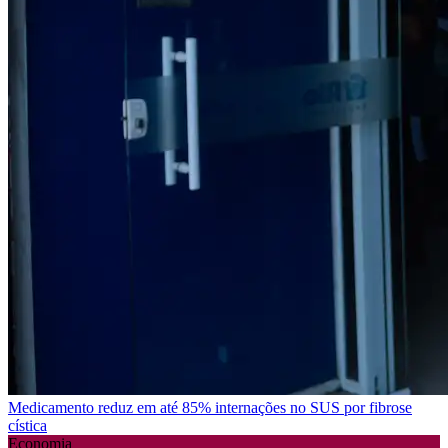
Medicamento reduz em até 85% internações no SUS por fibrose
cística
Economia