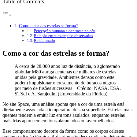
Table of Contents
Como a cor das estrelas se forma?
Percepção humana e contraste no céu
Relação entre exemplos observados
Relacionado
Como a cor das estrelas se forma?
A cerca de 28.000 anos-luz de distância, o aglomerado
globular M80 abriga centenas de milhares de estrelas
unidas pela gravidade. Ambientes densos como este
podem impulsionar o crescimento de buracos negros
por meio de fusões sucessivas – Crédito: NASA, ESA,
STScI e A. Sarajedini (Universidade da Flórida)
No site Space, uma análise aponta que a cor de uma estrela está
diretamente associada à temperatura de sua superfície. Estrelas mais
quentes tendem a emitir luz em tons azulados, enquanto estrelas
mais frias aparecem em tons alaranjados ou avermelhados.
Esse comportamento decorre da forma como os corpos celestes
emitem radiação térmica. A distribuição dessa radiação determina o