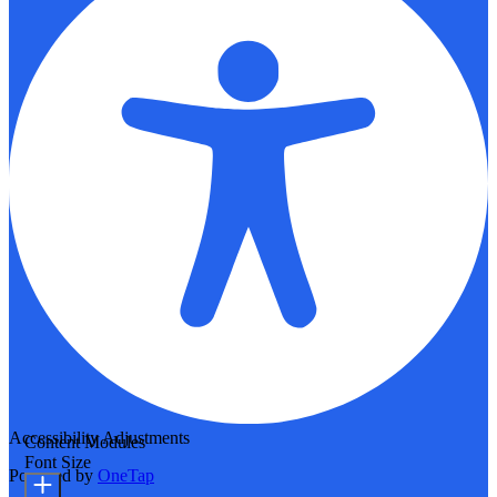
Accessibility Adjustments
Content Modules
Font Size
Powered by
OneTap