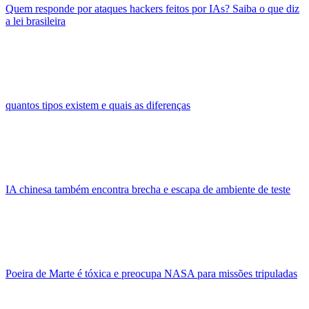
Quem responde por ataques hackers feitos por IAs? Saiba o que diz
a lei brasileira
quantos tipos existem e quais as diferenças
IA chinesa também encontra brecha e escapa de ambiente de teste
Poeira de Marte é tóxica e preocupa NASA para missões tripuladas