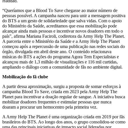
Haddad.
“Queríamos que a Blood To Save chegasse ao maior número de
pessoas possível. A campanha nasceu para unir a mensagem positiva
do BTS a um gesto de solidariedade que salva vidas. Com o apoio
do Ministério da Saúde, acreditamos que essa mobilização pode
alcançar ainda mais pessoas e incentivar novos doadores em todo o
país”, afirma Mariana Faciroli, codiretora da Army Help The Planet.
A parceria entre o Ministério da Saúde e a Army Help The Planet
começou após a repercussão de uma publicação nas redes sociais do
órgão, divulgada em abril deste ano. O conteúdo relacionava
músicas do BTS a ações do programa Agora Tem Especialistas e
alcançou mais de 1,3 milhão de visualizações e 116 mil curtidas,
ampliando o diálogo com a comunidade de fãs no ambiente digital.
Mobilização do fã clube
A partir dessa aproximação, surgiu a proposta de somar esforços à
campanha Blood To Save, criada em 2023 pela Army Help The
Planet para incentivar a doação regular de sangue. A iniciativa busca
mobilizar doadores frequentes e estimular pessoas que nunca
doaram a procurar um hemocentro pela primeira vez.
A Army Help The Planet é uma organização criada em 2019 por fãs
brasileiros do BTS. Ao longo dos anos, o grupo consolidou-se como
uma das principais iniciativas de impacto social lideradas por