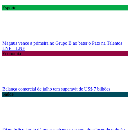
Esporte
Magnus vence a primeira no Grupo B ao bater o Pato na Talentos
LNF – LNF
Economia
Balança comercial de julho tem superávit de US$ 7 bilhões
Saúde
Diagnóstico tardio dá poucas chances de cura do câncer de pulmão