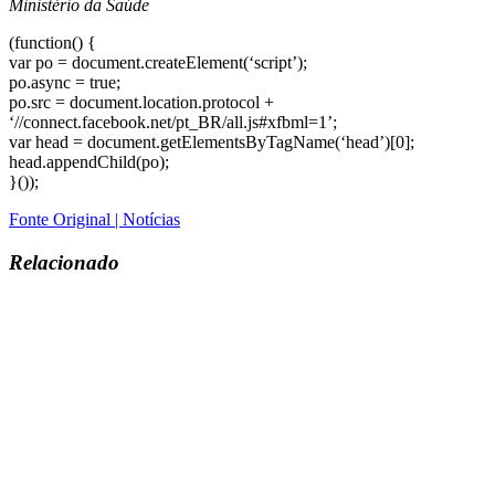
Ministério da Saúde
(function() {
var po = document.createElement(‘script’);
po.async = true;
po.src = document.location.protocol +
‘//connect.facebook.net/pt_BR/all.js#xfbml=1’;
var head = document.getElementsByTagName(‘head’)[0];
head.appendChild(po);
}());
Fonte Original | Notícias
Relacionado