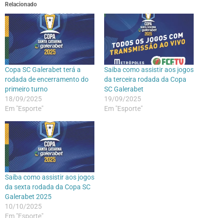
Relacionado
Copa SC Galerabet terá a
Saiba como assistir aos jogos
rodada de encerramento do
da terceira rodada da Copa
primeiro turno
SC Galerabet
18/09/2025
19/09/2025
Em "Esporte"
Em "Esporte"
Saiba como assistir aos jogos
da sexta rodada da Copa SC
Galerabet 2025
10/10/2025
Em "Esporte"