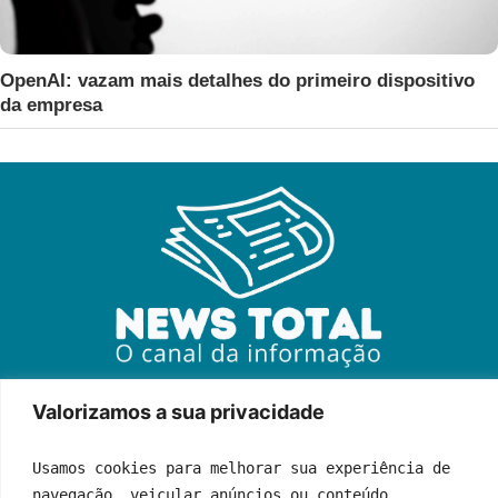
OpenAI: vazam mais detalhes do primeiro dispositivo
da empresa
Quem Somos
Fale Conosco
Política de Privacidade
Valorizamos a sua privacidade
Termos de Uso
Anuncie Conosco
Usamos cookies para melhorar sua experiência de 
© 2026 News Total | Todos os direitos reservados
navegação, veicular anúncios ou conteúdo 