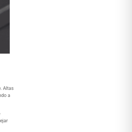
. Altas
ndo a
e
ejar