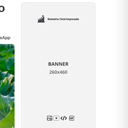
o
sApp