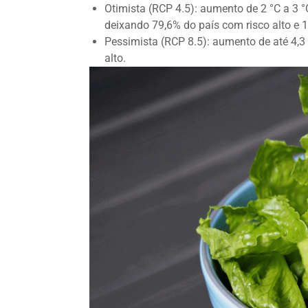
Otimista (RCP 4.5): aumento de 2 °C a 3 °C
deixando 79,6% do país com risco alto e 1
Pessimista (RCP 8.5): aumento de até 4,3 °
alto.