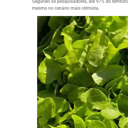
Segundo os pesquisadores, até 97% do território b
mesmo no cenário mais otimista.