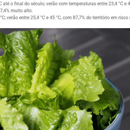
 até o final do século; verão com temperaturas entre 23,4 °C e 4
7,4% muito alto.
C; verão entre 25,4 °C e 45 °C, com 87,7% do território em risco