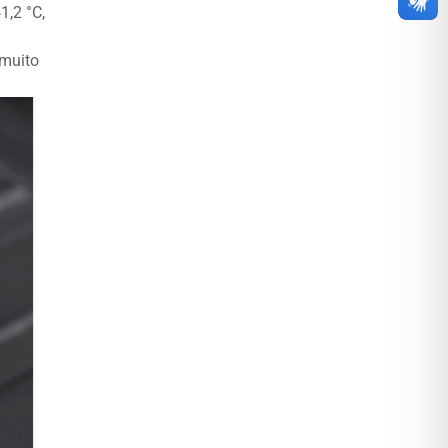
1,2 °C,
 muito