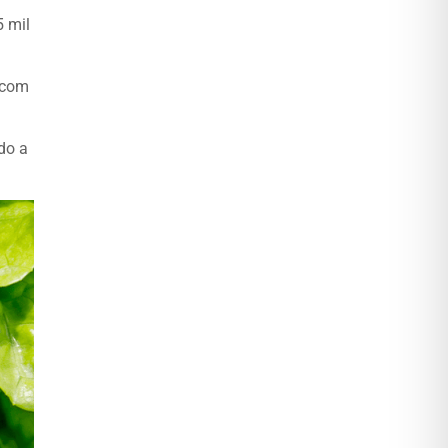
5 mil
 com
do a