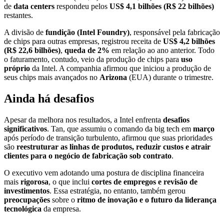
de
data centers
respondeu pelos
US$ 4,1 bilhões (R$ 22 bilhões)
restantes.
A divisão de
fundição (Intel Foundry)
, responsável pela fabricação
de chips para outras empresas, registrou receita de
US$ 4,2 bilhões
(R$ 22,6 bilhões)
,
queda de 2%
em relação ao ano anterior. Todo
o faturamento, contudo, veio da produção de chips para
uso
próprio
da Intel. A companhia afirmou que iniciou a produção de
seus chips mais avançados no
Arizona
(EUA) durante o trimestre.
Ainda há desafios
Apesar da melhora nos resultados, a Intel enfrenta
desafios
significativos
. Tan, que assumiu o comando da big tech em
março
após período de transição turbulento, afirmou que suas prioridades
são
reestruturar as linhas de produtos, reduzir custos e atrair
clientes para o negócio de fabricação sob contrato
.
O executivo vem adotando uma postura de disciplina financeira
mais
rigorosa
, o que inclui
cortes de empregos e revisão de
investimentos
. Essa estratégia, no entanto, também gerou
preocupações
sobre o
ritmo de inovação e o futuro da liderança
tecnológica
da empresa.