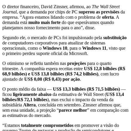
O diretor financeiro, David Zinsner, afirmou, ao
The Wall Street
Journal
, que a demanda por chips de PC
superou as previsões
da
empresa. “Agora estamos lidando com o problema de
oferta
. A
demanda está
muito mais forte
do que esperávamos quando
planejamos nosso fornecimento para o ano”, disse.
Segundo ele, o mercado de PCs foi impulsionado pela
substituição
de computadores corporativos para atualizar de sistemas
operacionais, como o
Windows 10
, para o
Windows 11
, visto que
o primeiro perdeu suporte oficial da Microsoft.
O otimismo se refletiu também nas
projeções
para o quarto
trimestre. A companhia espera receitas entre
US$ 12,8 bilhões (R$
68,9 bilhões) e US$ 13,8 bilhões (R$ 74,2 bilhões)
, com lucro
ajustado de
US$ 0,08 (R$ 0,43) por ação
.
O ponto médio da faixa —
US$ 13,3 bilhões (R$ 71,5 bilhões)
—
ficou
ligeiramente abaixo
da estimativa de Wall Street (
US$ 13,4
bilhões/R$ 72,1 bilhões
), mas exclui o impacto da venda da
subsidiária
Altera
, concluída em setembro. Zinsner afirmou que,
sem essa unidade, a projeção “
parece melhor
” em comparação com
as estimativas do mercado.
“Estamos
totalmente comprometidos
em promover a visão do
governo Trump de restaurar a produção de semicondutores e