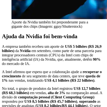
Aporte da Nvidia também foi preponderante para a
gigante dos chips (Imagem: gguy/Shutterstock)
Ajuda da Nvidia foi bem-vinda
A empresa também recebeu um aporte de
US$ 5 bilhões (R$ 26,9
bilhões)
da
Nvidia
em setembro, como parte de uma parceria para
integrar processadores centrais (CPUs) da Intel com chips de
inteligência artificial (IA) da Nvidia, que, atualmente, detêm
90%
do mercado de IA.
A Intel afirmou que espera que a colaboração ajude a
recuperar o
crescimento
de seu segmento de data centers, que teve
queda de
1%
nas vendas, totalizando
US$ 4,1 bilhões (R$ 22 bilhões)
.
No total, o grupo de produtos da Intel registrou
US$ 12,7 bilhões
(R$ 68,3 bilhões)
em vendas,
alta de 3%
na comparação anual. A
divisão de
computação pessoal (Client Computing Group)
respondeu por
US$ 8,5 bilhões (R$ 45,7 bilhões)
,
superando
as
previsões de analistas (
US$ 8,2 bilhões/R$ 44,1 bilhões
). O setor