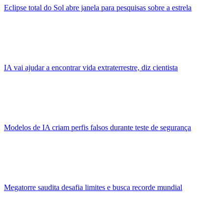
Eclipse total do Sol abre janela para pesquisas sobre a estrela
IA vai ajudar a encontrar vida extraterrestre, diz cientista
Modelos de IA criam perfis falsos durante teste de segurança
Megatorre saudita desafia limites e busca recorde mundial