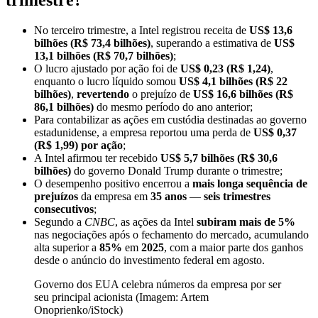
No terceiro trimestre, a Intel registrou receita de
US$ 13,6
bilhões (R$ 73,4 bilhões)
, superando a estimativa de
US$
13,1 bilhões (R$ 70,7 bilhões)
;
O lucro ajustado por ação foi de
US$ 0,23 (R$ 1,24)
,
enquanto o lucro líquido somou
US$ 4,1 bilhões (R$ 22
bilhões)
,
revertendo
o prejuízo de
US$ 16,6 bilhões (R$
86,1 bilhões)
do mesmo período do ano anterior;
Para contabilizar as ações em custódia destinadas ao governo
estadunidense, a empresa reportou uma perda de
US$ 0,37
(R$ 1,99) por ação
;
A Intel afirmou ter recebido
US$ 5,7 bilhões (R$ 30,6
bilhões)
do governo Donald Trump durante o trimestre;
O desempenho positivo encerrou a
mais longa sequência de
prejuízos
da empresa em
35 anos
—
seis trimestres
consecutivos
;
Segundo a
CNBC
, as ações da Intel
subiram
mais de 5%
nas negociações após o fechamento do mercado, acumulando
alta superior a
85%
em
2025
, com a maior parte dos ganhos
desde o anúncio do investimento federal em agosto.
Governo dos EUA celebra números da empresa por ser
seu principal acionista (Imagem: Artem
Onoprienko/iStock)