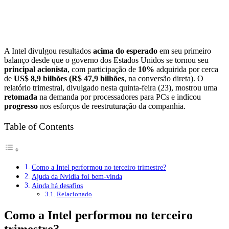
A Intel divulgou resultados
acima do esperado
em seu primeiro
balanço desde que o governo dos Estados Unidos se tornou seu
principal acionista
, com participação de
10%
adquirida por cerca
de
US$ 8,9 bilhões (R$ 47,9 bilhões
, na conversão direta). O
relatório trimestral, divulgado nesta quinta-feira (23), mostrou uma
retomada
na demanda por processadores para PCs e indicou
progresso
nos esforços de reestruturação da companhia.
Table of Contents
Como a Intel performou no terceiro trimestre?
Ajuda da Nvidia foi bem-vinda
Ainda há desafios
Relacionado
Como a Intel performou no terceiro
trimestre?