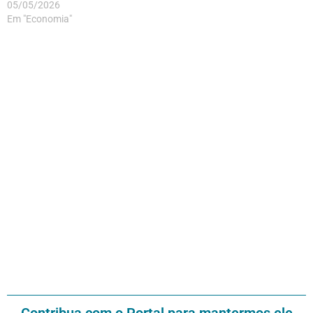
05/05/2026
Em "Economia"
Contribua com o Portal para mantermos ele