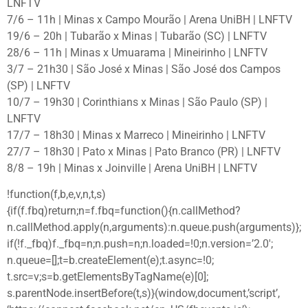
LNFTV
7/6 – 11h | Minas x Campo Mourão | Arena UniBH | LNFTV
19/6 – 20h | Tubarão x Minas | Tubarão (SC) | LNFTV
28/6 – 11h | Minas x Umuarama | Mineirinho | LNFTV
3/7 – 21h30 | São José x Minas | São José dos Campos
(SP) | LNFTV
10/7 – 19h30 | Corinthians x Minas | São Paulo (SP) |
LNFTV
17/7 – 18h30 | Minas x Marreco | Mineirinho | LNFTV
27/7 – 18h30 | Pato x Minas | Pato Branco (PR) | LNFTV
8/8 – 19h | Minas x Joinville | Arena UniBH | LNFTV
!function(f,b,e,v,n,t,s)
{if(f.fbq)return;n=f.fbq=function(){n.callMethod?
n.callMethod.apply(n,arguments):n.queue.push(arguments)};
if(!f._fbq)f._fbq=n;n.push=n;n.loaded=!0;n.version=’2.0′;
n.queue=[];t=b.createElement(e);t.async=!0;
t.src=v;s=b.getElementsByTagName(e)[0];
s.parentNode.insertBefore(t,s)}(window,document,’script’,