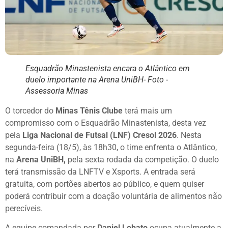
Esquadrão Minastenista encara o Atlântico em
duelo importante na Arena UniBH- Foto -
Assessoria Minas
O torcedor do
Minas Tênis Clube
terá mais um
compromisso com o Esquadrão Minastenista, desta vez
pela
Liga Nacional de Futsal (LNF) Cresol 2026
. Nesta
segunda-feira (18/5), às 18h30, o time enfrenta o Atlântico,
na
Arena UniBH,
pela sexta rodada da competição. O duelo
terá transmissão da LNFTV e Xsports. A entrada será
gratuita, com portões abertos ao público, e quem quiser
poderá contribuir com a doação voluntária de alimentos não
perecíveis.
A equipe comandada por
Daniel Lobato
ocupa atualmente a