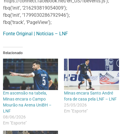
‘https://connect.facebook.net/en_US/fbevents.js’);
fbq(‘init’, ‘216293819054009’);
fbq(‘init’, ‘1799030286792946’);
fbq(‘track’, ‘PageView’);
Fonte Original | Notícias – LNF
Relacionado
Em ascensão na tabela,
Minas encara Santo André
Minas encara o Campo
fora de casa pela LNF – LNF
Mourão na Arena UniBH –
25/05/2026
LNF
Em "Esporte"
08/06/2026
Em "Esporte"