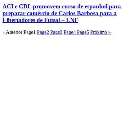
ACI e CDL promovem curso de espanhol para
preparar comércio de Carlos Barbosa para a
Libertadores de Futsal – LNF
« Anterior
Page
1
Page
2
Page
3
Page
4
Page
5
Próximo »