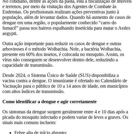
No cotidiano, dentre as ações da pasta, está a fiscalização de imóveis
e terrenos, por meio da visitação dos Agentes de Combate às
Endemias. Os profissionais realizam ações preventivas junto à
população, além de levantar dados. Quando há aumento de casos de
dengue em uma região, o popularmente conhecido “carro do
fumacê” passa nos bairros espalhando inseticida para matar o Aedes
aegypti.
Outra ação importante para reduzir os casos de dengue e outras
arboviroses é o método Wolbachia. Nele, a bactéria Wolbachia,
presente em 60% dos insetos, é colocada no mosquito. Assim, os
vírus não conseguem se desenvolver dentro dele, reduzindo a
capacidade de transmissão.
Desde 2024, o Sistema Único de Saúde (SUS) disponibiliza a
vacina contra a dengue. O imunizante é ofertado no Calendário de
Vacinação para o público de 10 a 14 anos de idade, em municípios
com altos índices de transmissão.
Como identificar a dengue e agir corretamente
Os sintomas da dengue surgem geralmente entre 4 e 10 dias após a
picada do mosquito infectado e podem variar de leves a graves. Os
sinais mais comuns incluem:
Febre alta de início abrupto;