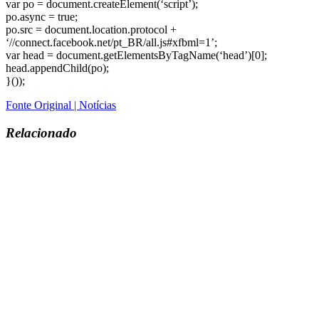
var po = document.createElement(‘script’);
po.async = true;
po.src = document.location.protocol +
‘//connect.facebook.net/pt_BR/all.js#xfbml=1’;
var head = document.getElementsByTagName(‘head’)[0];
head.appendChild(po);
}());
Fonte Original | Notícias
Relacionado