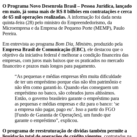
O Programa Novo Desenrola Brasil – Pessoa Jurídica, lançado
em maio, já soma mais de R$ 8 bilhões em contratações e cerca
de 65 mil operações realizadas.
A informação foi dada nesta
quinta-feira (28) pelo ministro do Empreendedorismo, da
Microempresa e da Empresa de Pequeno Porte (MEMP), Paulo
Pereira.
Em entrevista ao programa
Bom Dia, Ministro
, produzido pela
Empresa Brasil de Comunicação (EBC)
, ele destacou que o
objetivo da iniciativa federal é melhorar a condição financeira das
empresas, com juros mais baixos que os praticados no mercado
financeiro e prazos mais longos para pagamento.
“As pequenas e médias empresas têm muita dificuldade
de ter um empréstimo porque elas não têm patrimônio e
não têm como garanti-lo. Quando elas conseguem um
empréstimo no banco, são cobrados juros altíssimos.
Então, o governo brasileiro garante o empréstimo para
as pequenas e médias empresas e diz para o banco: ‘se
a empresa não pagar, pago eu’. Isso a partir do FGO
[Fundo de Garantia de Operações], um fundo que
garante o empréstimo”, explicou.
O programa de reestruturação de dívidas também permite a
liquidação total de operações de crédito vigentes,
contratadas na