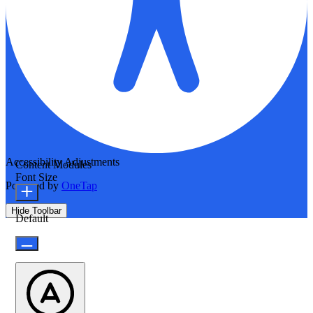
Accessibility Adjustments
Content Modules
Font Size
Powered by
OneTap
Hide Toolbar
Default