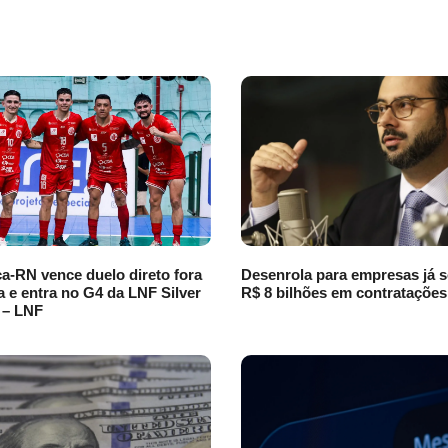
a-RN vence duelo direto fora
Desenrola para empresas já 
a e entra no G4 da LNF Silver
R$ 8 bilhões em contratações
 – LNF