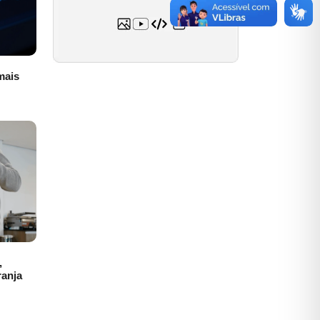
mais
,
anja