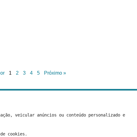
ior
1
2
3
4
5
Próximo »
Quem Somos
Fale Conosco
Política de Privacidade
Termo
ação, veicular anúncios ou conteúdo personalizado e 
 de cookies.
© 2026 News Total | Todos os direitos reservados