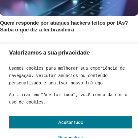
Quem responde por ataques hackers feitos por IAs?
Saiba o que diz a lei brasileira
Valorizamos a sua privacidade
Usamos cookies para melhorar sua experiência de 
navegação, veicular anúncios ou conteúdo 
personalizado e analisar nosso tráfego.
Ao clicar em “Aceitar tudo”, você concorda com o 
uso de cookies.
Quem Somos
Fale Conosco
Política de Privacidade
Termos de Uso
Anuncie Conosco
Aceitar tudo
© 2026 News Total | Todos os direitos reservados
Personalizar