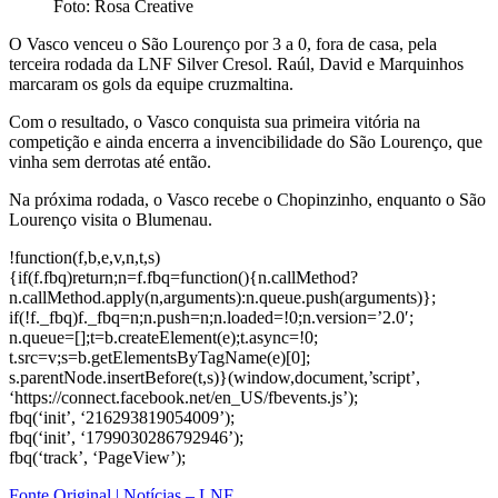
Foto: Rosa Creative
O Vasco venceu o São Lourenço por 3 a 0, fora de casa, pela
terceira rodada da LNF Silver Cresol. Raúl, David e Marquinhos
marcaram os gols da equipe cruzmaltina.
Com o resultado, o Vasco conquista sua primeira vitória na
competição e ainda encerra a invencibilidade do São Lourenço, que
vinha sem derrotas até então.
Na próxima rodada, o Vasco recebe o Chopinzinho, enquanto o São
Lourenço visita o Blumenau.
!function(f,b,e,v,n,t,s)
{if(f.fbq)return;n=f.fbq=function(){n.callMethod?
n.callMethod.apply(n,arguments):n.queue.push(arguments)};
if(!f._fbq)f._fbq=n;n.push=n;n.loaded=!0;n.version=’2.0′;
n.queue=[];t=b.createElement(e);t.async=!0;
t.src=v;s=b.getElementsByTagName(e)[0];
s.parentNode.insertBefore(t,s)}(window,document,’script’,
‘https://connect.facebook.net/en_US/fbevents.js’);
fbq(‘init’, ‘216293819054009’);
fbq(‘init’, ‘1799030286792946’);
fbq(‘track’, ‘PageView’);
Fonte Original | Notícias – LNF