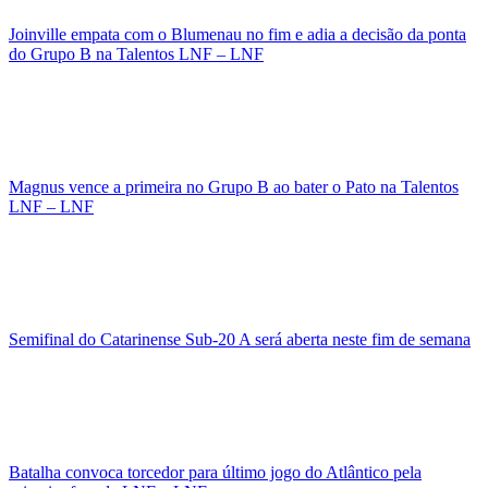
Joinville empata com o Blumenau no fim e adia a decisão da ponta
do Grupo B na Talentos LNF – LNF
Magnus vence a primeira no Grupo B ao bater o Pato na Talentos
LNF – LNF
Semifinal do Catarinense Sub-20 A será aberta neste fim de semana
Batalha convoca torcedor para último jogo do Atlântico pela