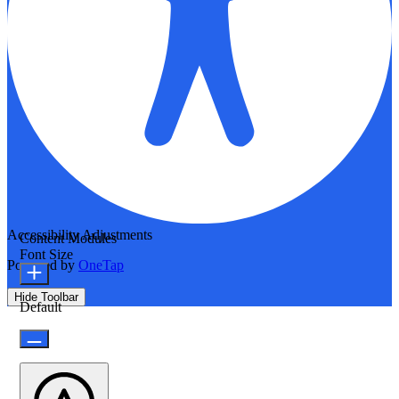
Accessibility Adjustments
Content Modules
Font Size
Powered by
OneTap
Hide Toolbar
Default