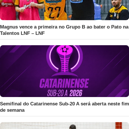
Magnus vence a primeira no Grupo B ao bater o Pato na
Talentos LNF – LNF
Semifinal do Catarinense Sub-20 A será aberta neste fim
de semana