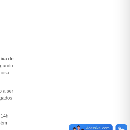
tiva de
Segundo
nosa.
o a ser
ogados
s 14h
mbém