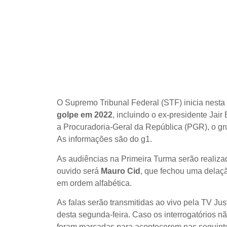
O Supremo Tribunal Federal (STF) inicia nesta 
golpe em 2022
, incluindo o ex-presidente Jai
a Procuradoria-Geral da República (PGR), o gr
As informações são do g1.
As audiências na Primeira Turma serão realizada
ouvido será
Mauro Cid
, que fechou uma delaçã
em ordem alfabética.
As falas serão transmitidas ao vivo pela TV Jus
desta segunda-feira. Caso os interrogatórios n
foram marcadas para acontecerem nas seguintes 