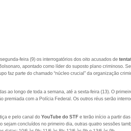
segunda-feira (9) os interrogatórios dos oito acusados de
tenta
r Bolsonaro, apontado como líder do suposto plano criminoso. 
upo faz parte do chamado “núcleo crucial” da organização crimi
s ao longo de toda a semana, até a sexta-feira (13). O primeir
o premiada com a Polícia Federal. Os outros réus serão interr
tiça e pelo canal do
YouTube do STF
e terão início a partir da
ão sejam concluídos no primeiro dia, outras quatro sessões ta
datas: 10/6 às 9h; 11/6 às 8h; 12/6 às 9h e 13/6 às 9h.