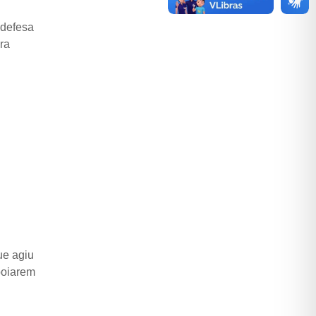
 defesa
ra
ue agiu
poiarem