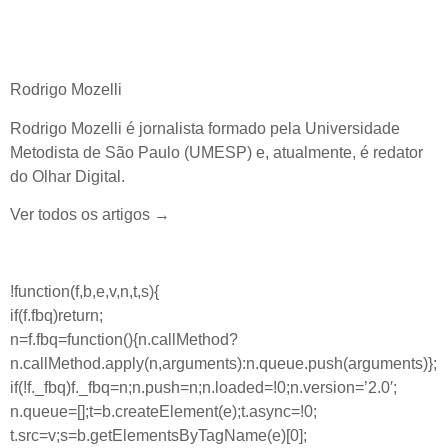
Rodrigo Mozelli
Rodrigo Mozelli é jornalista formado pela Universidade
Metodista de São Paulo (UMESP) e, atualmente, é redator
do Olhar Digital.
Ver todos os artigos →
!function(f,b,e,v,n,t,s){
if(f.fbq)return;
n=f.fbq=function(){n.callMethod?
n.callMethod.apply(n,arguments):n.queue.push(arguments)};
if(!f._fbq)f._fbq=n;n.push=n;n.loaded=!0;n.version=’2.0′;
n.queue=[];t=b.createElement(e);t.async=!0;
t.src=v;s=b.getElementsByTagName(e)[0];