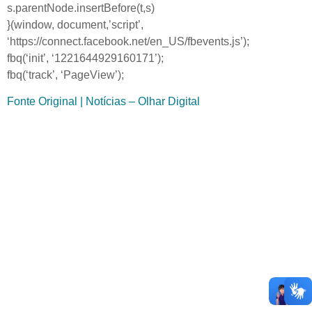
s.parentNode.insertBefore(t,s)
}(window, document,’script’,
‘https://connect.facebook.net/en_US/fbevents.js’);
fbq(‘init’, ‘1221644929160171’);
fbq(‘track’, ‘PageView’);
Fonte Original | Notícias – Olhar Digital