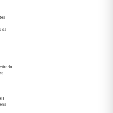
tes
s da
etirada
na
ais
gens