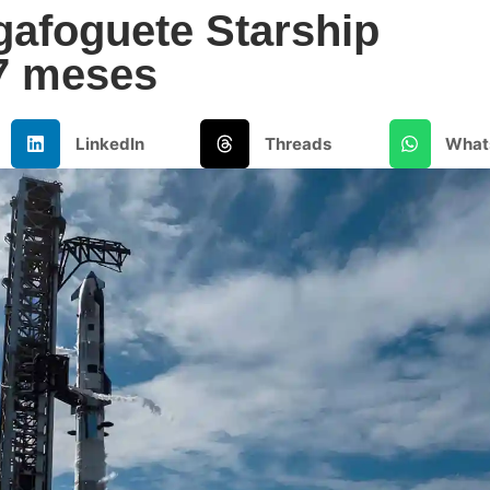
afoguete Starship
7 meses
LinkedIn
Threads
What