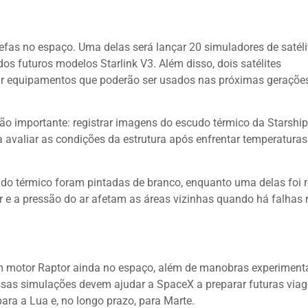
arefas no espaço. Uma delas será lançar 20 simuladores de satéli
dos futuros modelos Starlink V3. Além disso, dois satélites
ar equipamentos que poderão ser usados nas próximas geraçõe
ção importante: registrar imagens do escudo térmico da Starship
a avaliar as condições da estrutura após enfrentar temperaturas
do térmico foram pintadas de branco, enquanto uma delas foi r
or e a pressão do ar afetam as áreas vizinhas quando há falhas 
 motor Raptor ainda no espaço, além de manobras experiment
. Essas simulações devem ajudar a SpaceX a preparar futuras via
ara a Lua e, no longo prazo, para Marte.