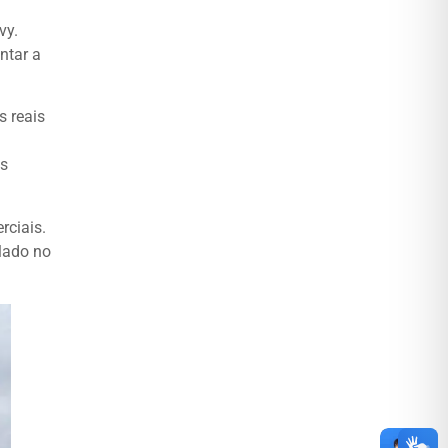
vy.
ntar a
s reais
m
as
rciais.
olado no