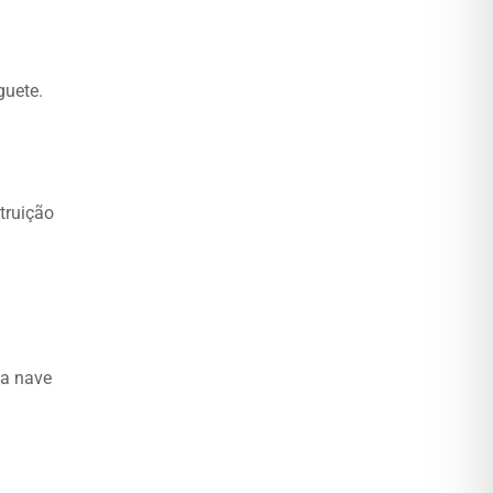
guete.
truição
 a nave