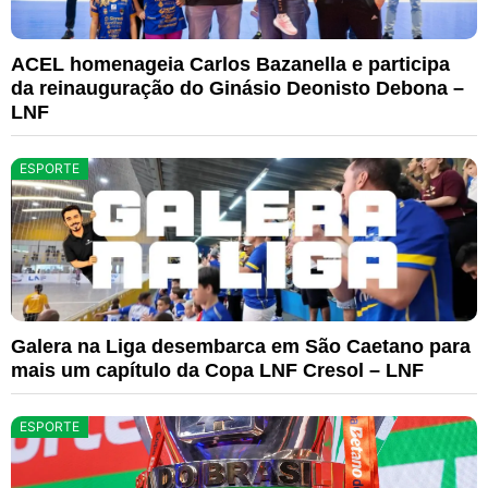
ACEL homenageia Carlos Bazanella e participa
da reinauguração do Ginásio Deonisto Debona –
LNF
ESPORTE
Galera na Liga desembarca em São Caetano para
mais um capítulo da Copa LNF Cresol – LNF
ESPORTE