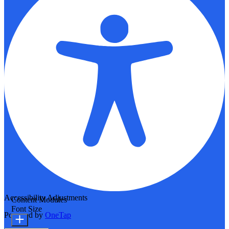
Accessibility Adjustments
Content Modules
Font Size
Powered by
OneTap