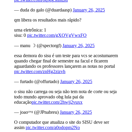
— duda do galo (@duardaasp)
January 26, 2025
qm libera os resultados mais rápido?
urna eletrônica: 1
sisu: 0
pic.twitter.com/gXOVgVwxFO
— manu ☽ (@spectorgf)
January 26, 2025
essa demora do sisu é um teste para vcs se acostumarem
quando chegar final de semestre na facul e ficarem
aguardando os professores lançarem as notas no portal
pic.twitter.com/znHg2zizvh
— furtado (@offurtado)
January 26, 2025
o sisu não carrega ou seja não tem nota de corte ou seja
todo mundo aprovado obg lula pai da
educação
pic.twitter.com/2hwjj2vuxx
— joaoᶜʳᵛᵍ (@JPnabreu)
January 26, 2025
O computador que atualiza o site do SISU deve ser
assim
pic.twitter.com/a0odopm2No