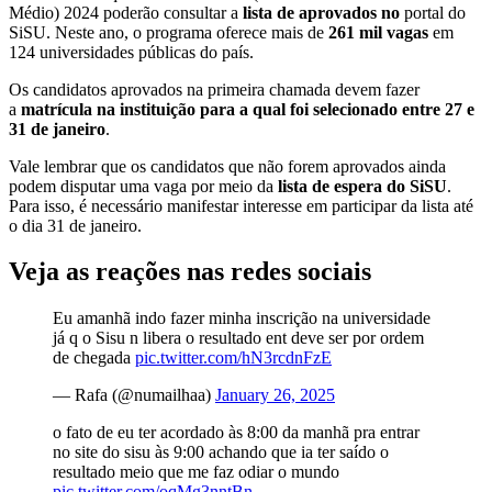
Médio) 2024 poderão consultar a
lista de aprovados no
portal do
SiSU. Neste ano, o programa oferece mais de
261 mil vagas
em
124 universidades públicas do país.
Os candidatos aprovados na primeira chamada devem fazer
a
matrícula na instituição para a qual foi selecionado entre 27 e
31 de janeiro
.
Vale lembrar que os candidatos que não forem aprovados ainda
podem disputar uma vaga por meio da
lista de espera do SiSU
.
Para isso, é necessário manifestar interesse em participar da lista até
o dia 31 de janeiro.
Veja as reações nas redes sociais
Eu amanhã indo fazer minha inscrição na universidade
já q o Sisu n libera o resultado ent deve ser por ordem
de chegada
pic.twitter.com/hN3rcdnFzE
— Rafa (@numailhaa)
January 26, 2025
o fato de eu ter acordado às 8:00 da manhã pra entrar
no site do sisu às 9:00 achando que ia ter saído o
resultado meio que me faz odiar o mundo
pic.twitter.com/oqMg3nntBn