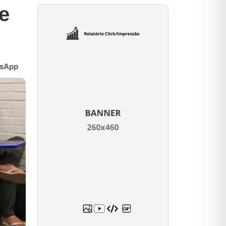
e
sApp