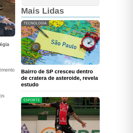
Mais Lidas
TECNOLOGIA
égia
vimento
Bairro de SP cresceu dentro
de cratera de asteroide, revela
estudo
ros
ESPORTE