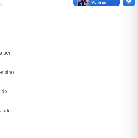
m
a ser
 ensino
nido
stado