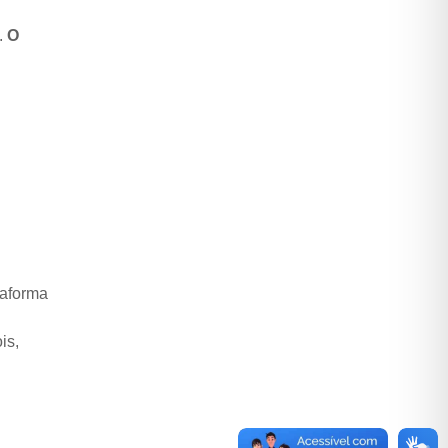
.
O
taforma
is,