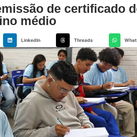
missão de certificado d
ino médio
LinkedIn
Threads
What