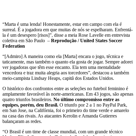
“Marta é uma lenda! Honestamente, estar em campo com ela é
surreal. É a jogadora em que muitas de nós se espelharam. Enfrentá-
la é um desespero [risos]”, disse a meia Rose Lavelle em entrevista
coletiva em São Paulo –
Reprodução / United States Soccer
Federation
“[Admiro] A maneira como ela [Marta] encara o jogo, técnica e
taticamente, mas também o quanto ela gosta de jogar. Sempre adorei
ver jogadoras que têm esse encanto. Ela tem uma mentalidade
vencedora e traz muita alegria aos torcedores”, destacou a também
meio-campista Lindsay Heaps, capitã dos Estados Unidos.
O histórico dos confrontos entre as seleções no futebol feminino é
amplamente favorável às norte-americanas. Em 43 jogos, são apenas
quatro triunfos brasileiros.
No último compromisso entre as
equipes, porém, deu Brasil.
O triunfo por 2 a 1 no PayPal Park,
em San Jose, na Califórnia, foi o primeiro do time verde e amarelo
na casa das rivais. As atacantes Kerolin e Amanda Gutierres
balançaram as redes.
“O Brasil é um time de classe mundial, com um grande técnico