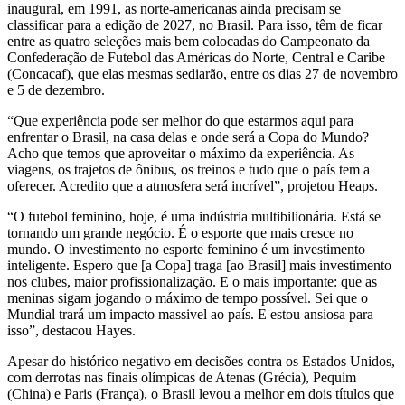
inaugural, em 1991, as norte-americanas ainda precisam se
classificar para a edição de 2027, no Brasil. Para isso, têm de ficar
entre as quatro seleções mais bem colocadas do Campeonato da
Confederação de Futebol das Américas do Norte, Central e Caribe
(Concacaf), que elas mesmas sediarão, entre os dias 27 de novembro
e 5 de dezembro.
“Que experiência pode ser melhor do que estarmos aqui para
enfrentar o Brasil, na casa delas e onde será a Copa do Mundo?
Acho que temos que aproveitar o máximo da experiência. As
viagens, os trajetos de ônibus, os treinos e tudo que o país tem a
oferecer. Acredito que a atmosfera será incrível”, projetou Heaps.
“O futebol feminino, hoje, é uma indústria multibilionária. Está se
tornando um grande negócio. É o esporte que mais cresce no
mundo. O investimento no esporte feminino é um investimento
inteligente. Espero que [a Copa] traga [ao Brasil] mais investimento
nos clubes, maior profissionalização. E o mais importante: que as
meninas sigam jogando o máximo de tempo possível. Sei que o
Mundial trará um impacto massivel ao país. E estou ansiosa para
isso”, destacou Hayes.
Apesar do histórico negativo em decisões contra os Estados Unidos,
com derrotas nas finais olímpicas de Atenas (Grécia), Pequim
(China) e Paris (França), o Brasil levou a melhor em dois títulos que