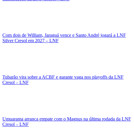
Com dois de William, Jaraguá vence e Santo André jogará a LNF
Silver Cresol em 2027 – LNF
Tubarão vira sobre a ACBF e garante vaga nos playoffs da LNF
Cresol – LNF
Umuarama arranca empate com o Magnus na última rodada da LNF
Cresol – LNF