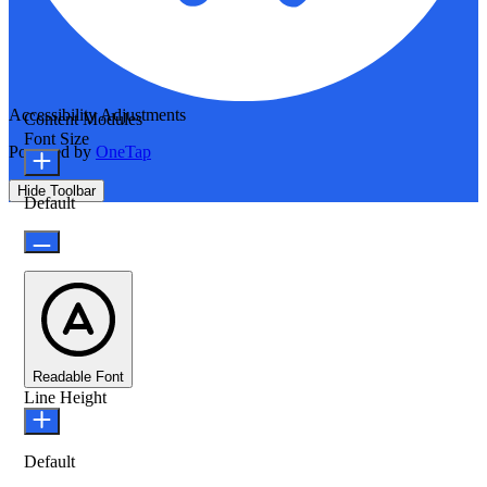
Accessibility Adjustments
Content Modules
Font Size
Powered by
OneTap
Hide Toolbar
Default
Readable Font
Line Height
Default