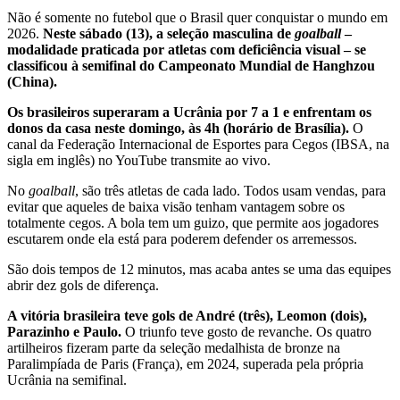
Não é somente no futebol que o Brasil quer conquistar o mundo em
2026.
Neste sábado (13), a seleção masculina de
goalball
–
modalidade praticada por atletas com deficiência visual – se
classificou à semifinal do Campeonato Mundial de Hanghzou
(China).
Os brasileiros superaram a Ucrânia por 7 a 1 e enfrentam os
donos da casa neste domingo, às 4h (horário de Brasília).
O
canal da Federação Internacional de Esportes para Cegos (IBSA, na
sigla em inglês) no YouTube transmite ao vivo.
No
goalball
, são três atletas de cada lado. Todos usam vendas, para
evitar que aqueles de baixa visão tenham vantagem sobre os
totalmente cegos. A bola tem um guizo, que permite aos jogadores
escutarem onde ela está para poderem defender os arremessos.
São dois tempos de 12 minutos, mas acaba antes se uma das equipes
abrir dez gols de diferença.
A vitória brasileira teve gols de André (três), Leomon (dois),
Parazinho e Paulo.
O triunfo teve gosto de revanche. Os quatro
artilheiros fizeram parte da seleção medalhista de bronze na
Paralimpíada de Paris (França), em 2024, superada pela própria
Ucrânia na semifinal.