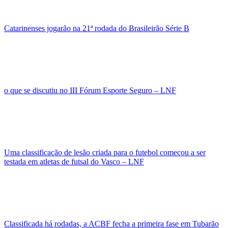
Catarinenses jogarão na 21ª rodada do Brasileirão Série B
o que se discutiu no III Fórum Esporte Seguro – LNF
Uma classificação de lesão criada para o futebol começou a ser
testada em atletas de futsal do Vasco – LNF
Classificada há rodadas, a ACBF fecha a primeira fase em Tubarão