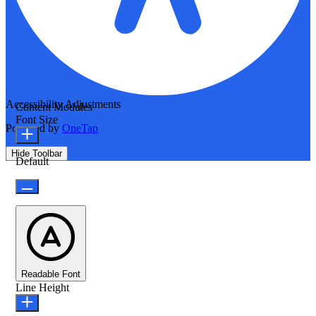
Accessibility Adjustments
Content Modules
Font Size
Powered by
OneTap
Hide Toolbar
Default
Readable Font
Line Height