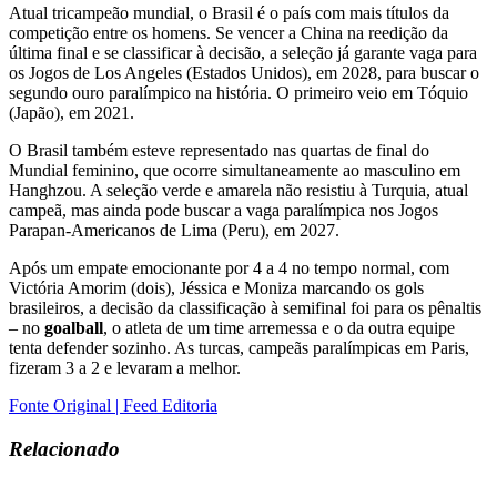
Atual tricampeão mundial, o Brasil é o país com mais títulos da
competição entre os homens. Se vencer a China na reedição da
última final e se classificar à decisão, a seleção já garante vaga para
os Jogos de Los Angeles (Estados Unidos), em 2028, para buscar o
segundo ouro paralímpico na história. O primeiro veio em Tóquio
(Japão), em 2021.
O Brasil também esteve representado nas quartas de final do
Mundial feminino, que ocorre simultaneamente ao masculino em
Hanghzou. A seleção verde e amarela não resistiu à Turquia, atual
campeã, mas ainda pode buscar a vaga paralímpica nos Jogos
Parapan-Americanos de Lima (Peru), em 2027.
Após um empate emocionante por 4 a 4 no tempo normal, com
Victória Amorim (dois), Jéssica e Moniza marcando os gols
brasileiros, a decisão da classificação à semifinal foi para os pênaltis
– no
goalball
, o atleta de um time arremessa e o da outra equipe
tenta defender sozinho. As turcas, campeãs paralímpicas em Paris,
fizeram 3 a 2 e levaram a melhor.
Fonte Original | Feed Editoria
Relacionado