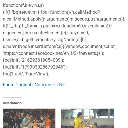
!function(f,b,e,v,n,t,s)
{if(f.fbq)return;n=f.fbq=function(){n.callMethod?
n.callMethod.apply(n,arguments):n.queue.push(arguments)};
if(!f._fbq)f._fbq=n;n.push=n;n.loaded=!0;n.version=’2.0′;
n.queue=[];t=b.createElement(e);t.async=!0;
t.src=v;s=b.getElementsByTagName(e)[0];
s.parentNode.insertBefore(t,s)}(window,document,’script’,
‘https://connect.facebook.net/en_US/fbevents.js’);
fbq(‘init’, ‘216293819054009’);
fbq(‘init’, ‘1799030286792946’);
fbq(‘track’, ‘PageView’);
Fonte Original | Notícias – LNF
Relacionado