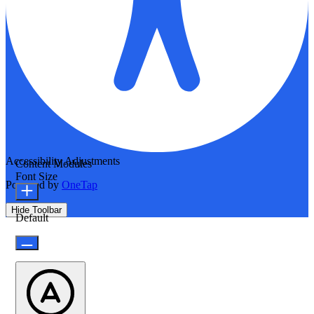
Accessibility Adjustments
Content Modules
Font Size
Powered by
OneTap
Hide Toolbar
Default