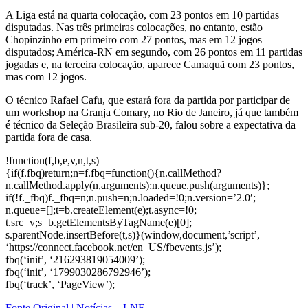
A Liga está na quarta colocação, com 23 pontos em 10 partidas
disputadas. Nas três primeiras colocações, no entanto, estão
Chopinzinho em primeiro com 27 pontos, mas em 12 jogos
disputados; América-RN em segundo, com 26 pontos em 11 partidas
jogadas e, na terceira colocação, aparece Camaquã com 23 pontos,
mas com 12 jogos.
O técnico Rafael Cafu, que estará fora da partida por participar de
um workshop na Granja Comary, no Rio de Janeiro, já que também
é técnico da Seleção Brasileira sub-20, falou sobre a expectativa da
partida fora de casa.
!function(f,b,e,v,n,t,s)
{if(f.fbq)return;n=f.fbq=function(){n.callMethod?
n.callMethod.apply(n,arguments):n.queue.push(arguments)};
if(!f._fbq)f._fbq=n;n.push=n;n.loaded=!0;n.version=’2.0′;
n.queue=[];t=b.createElement(e);t.async=!0;
t.src=v;s=b.getElementsByTagName(e)[0];
s.parentNode.insertBefore(t,s)}(window,document,’script’,
‘https://connect.facebook.net/en_US/fbevents.js’);
fbq(‘init’, ‘216293819054009’);
fbq(‘init’, ‘1799030286792946’);
fbq(‘track’, ‘PageView’);
Fonte Original | Notícias – LNF