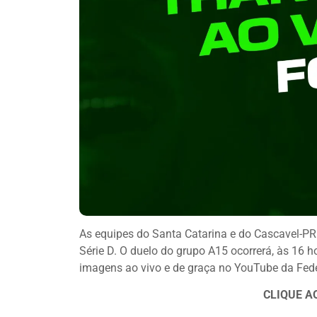
As equipes do Santa Catarina e do Cascavel-PR
Série D. O duelo do grupo A15 ocorrerá, às 16 ho
imagens ao vivo e de graça no YouTube da Fede
CLIQUE A