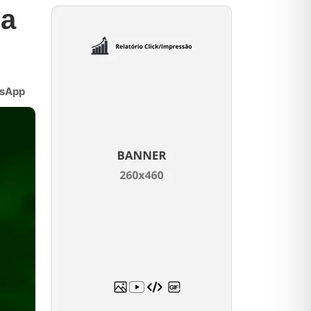
na
sApp