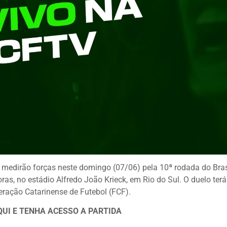
 medirão forças neste domingo (07/06) pela 10ª rodada do Bras
ras, no estádio Alfredo João Krieck, em Rio do Sul. O duelo terá
ração Catarinense de Futebol (FCF).
QUI E TENHA ACESSO A PARTIDA