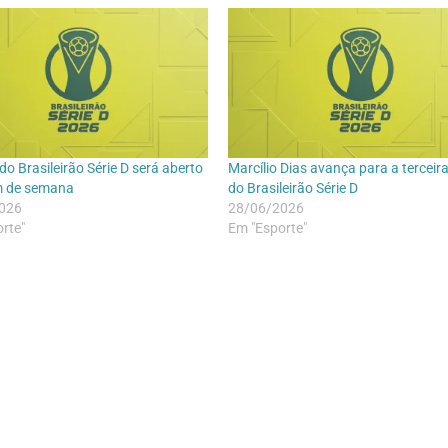
do Brasileirão Série D será aberto
Marcílio Dias avança para a terceir
im de semana
do Brasileirão Série D
026
28/06/2026
rte"
Em "Esporte"