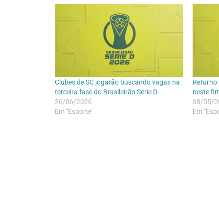
Clubes de SC jogarão buscando vagas na
Returno 
terceira fase do Brasileirão Série D
neste f
26/06/2026
08/05/2
Em "Esporte"
Em "Espo