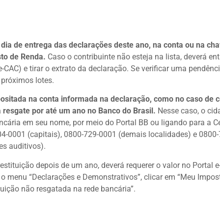
dia de entrega das declarações deste ano, na conta ou na cha
sto de Renda.
Caso o contribuinte não esteja na lista, deverá ent
e-CAC) e tirar o extrato da declaração. Se verificar uma pendênc
 próximos lotes.
epositada na conta informada na declaração, como no caso de 
a resgate por até um ano no Banco do Brasil.
Nesse caso, o ci
ncária em seu nome, por meio do Portal BB ou ligando para a Ce
4-0001 (capitais), 0800-729-0001 (demais localidades) e 0800-
es auditivos).
restituição depois de um ano, deverá requerer o valor no Portal 
 o menu “Declarações e Demonstrativos”, clicar em “Meu Impos
tuição não resgatada na rede bancária”.