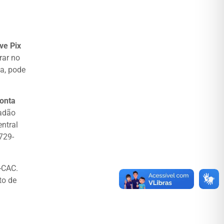
ve Pix
rar no
ia, pode
conta
dadão
ntral
729-
e-CAC.
to de