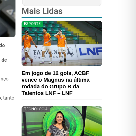
Mais Lidas
ESPORTE
 do
s de
Em jogo de 12 gols, ACBF
anço
vence o Magnus na última
rodada do Grupo B da
Talentos LNF – LNF
, tanto
TECNOLOGIA