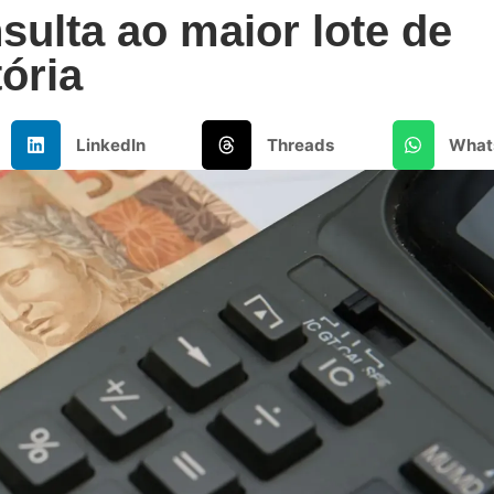
sulta ao maior lote de
tória
LinkedIn
Threads
What