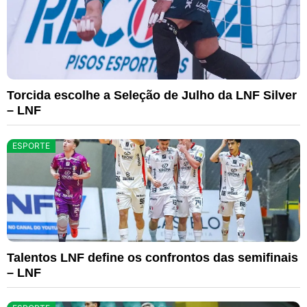
Torcida escolhe a Seleção de Julho da LNF Silver
– LNF
ESPORTE
Talentos LNF define os confrontos das semifinais
– LNF