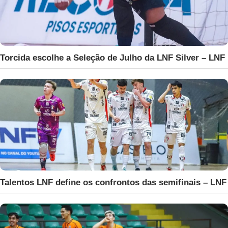
Torcida escolhe a Seleção de Julho da LNF Silver – LNF
Talentos LNF define os confrontos das semifinais – LNF