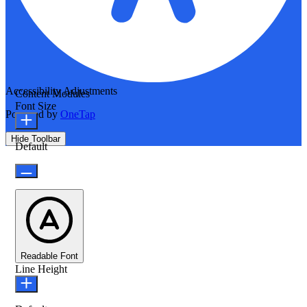
Accessibility Adjustments
Content Modules
Font Size
Powered by
OneTap
Hide Toolbar
Default
Readable Font
Line Height