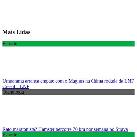
Mais Lidas
Esporte
Umuarama arranca empate com o Magnus na última rodada da LNF
Cresol – LNF
Tecnologia
Rato maratonista? Hamster percorre 70 km por semana no Strava
Esporte