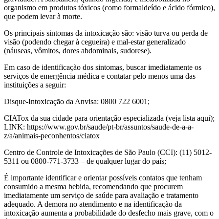
organismo em produtos tóxicos (como formaldeído e ácido fórmico),
que podem levar à morte.
Os principais sintomas da intoxicação são: visão turva ou perda de
visão (podendo chegar à cegueira) e mal-estar generalizado
(náuseas, vômitos, dores abdominais, sudorese).
Em caso de identificação dos sintomas, buscar imediatamente os
serviços de emergência médica e contatar pelo menos uma das
instituições a seguir:
Disque-Intoxicação da Anvisa: 0800 722 6001;
CIATox da sua cidade para orientação especializada (veja lista aqui);
LINK: https://www.gov.br/saude/pt-br/assuntos/saude-de-a-a-
z/a/animais-peconhentos/ciatox
Centro de Controle de Intoxicações de São Paulo (CCI): (11) 5012-
5311 ou 0800-771-3733 – de qualquer lugar do país;
É importante identificar e orientar possíveis contatos que tenham
consumido a mesma bebida, recomendando que procurem
imediatamente um serviço de saúde para avaliação e tratamento
adequado. A demora no atendimento e na identificação da
intoxicação aumenta a probabilidade do desfecho mais grave, com o