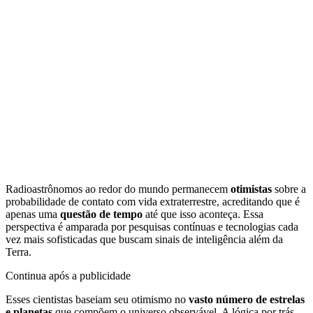
Radioastrônomos ao redor do mundo permanecem
otimistas
sobre a
probabilidade de contato com vida extraterrestre, acreditando que é
apenas uma
questão de tempo
até que isso aconteça. Essa
perspectiva é amparada por pesquisas contínuas e tecnologias cada
vez mais sofisticadas que buscam sinais de inteligência além da
Terra.
Continua após a publicidade
Esses cientistas baseiam seu otimismo no
vasto número de estrelas
e planetas
que compõem o universo observável. A lógica por trás