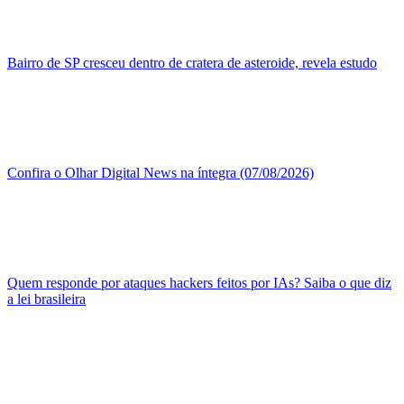
Bairro de SP cresceu dentro de cratera de asteroide, revela estudo
Confira o Olhar Digital News na íntegra (07/08/2026)
Quem responde por ataques hackers feitos por IAs? Saiba o que diz
a lei brasileira