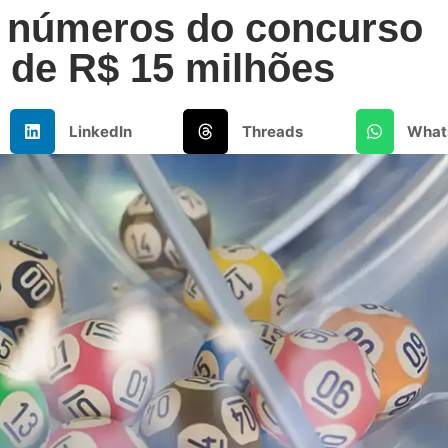
s números do concurso
 de R$ 15 milhões
LinkedIn
Threads
What