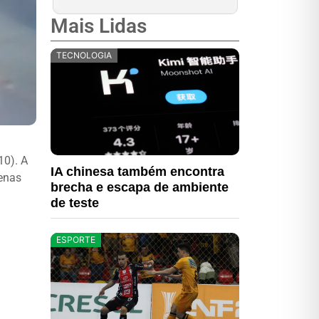
Mais Lidas
TECNOLOGIA
10). A
IA chinesa também encontra
zenas
brecha e escapa de ambiente
de teste
ESPORTE