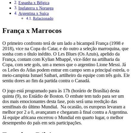
Espanha x Bélgica
Inglaterra x Noruega
Argentina x Suíça
Relacionado
França x Marrocos
O primeiro confronto terá de um lado a bicampeã França (1998 e
2018), vice na Copa do Catar, e do outro a seleção marroquina, que
sonha com o título inédito. O Les Blues (Os Azuis), apelido da
França, contam com Kylian Mbappé, vice-líder na artilharia da
Copa, com sete gols, um a menos que o argentino Lione Messi. Já
os Leões do Atlas podem entrar em campo sem a principal estrela, o
meio-campista Ismael Saibari, artilheiro da equipe com três gols. Ele
sentiu dores ao fim da partida contra o Canadá.
O jogo está programado para às 17h (horário de Brasília) desta
quinta (9), no Estádio de Boston. O embate tem tudo para ser um
dos mais emocionantes desta fase, pois será uma reedição das
semifinais do último Mundial. Na ocasião, os europeus levaram a
melhor por 2 a 0, avançaram e chegaram à final contra a Argentina.
Já equipe africana encerrou o Mundial em quarto lugar, o melhor
desempenho do país em seis participações.