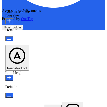
Accessibility Adjustments
Content Modules
Font Size
Powered by
OneTap
Hide Toolbar
Default
Readable Font
Line Height
Default