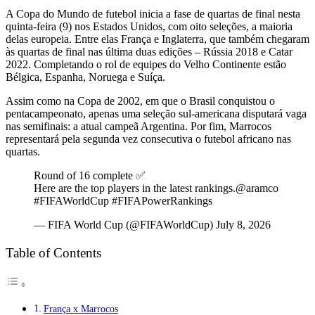
A Copa do Mundo de futebol inicia a fase de quartas de final nesta
quinta-feira (9) nos Estados Unidos, com oito seleções, a maioria
delas europeia. Entre elas França e Inglaterra, que também chegaram
às quartas de final nas última duas edições – Rússia 2018 e Catar
2022. Completando o rol de equipes do Velho Continente estão
Bélgica, Espanha, Noruega e Suíça.
Assim como na Copa de 2002, em que o Brasil conquistou o
pentacampeonato, apenas uma seleção sul-americana disputará vaga
nas semifinais: a atual campeã Argentina. Por fim, Marrocos
representará pela segunda vez consecutiva o futebol africano nas
quartas.
Round of 16 complete ✅
Here are the top players in the latest rankings.@aramco
#FIFAWorldCup #FIFAPowerRankings
— FIFA World Cup (@FIFAWorldCup) July 8, 2026
Table of Contents
França x Marrocos