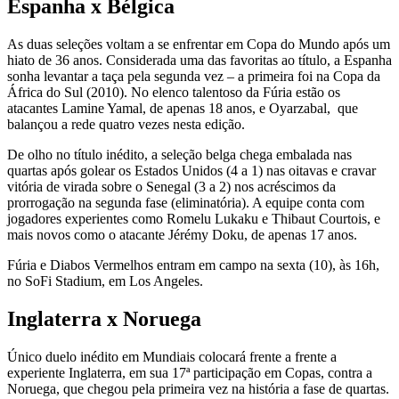
Espanha x Bélgica
As duas seleções voltam a se enfrentar em Copa do Mundo após um
hiato de 36 anos. Considerada uma das favoritas ao título, a Espanha
sonha levantar a taça pela segunda vez – a primeira foi na Copa da
África do Sul (2010). No elenco talentoso da Fúria estão os
atacantes Lamine Yamal, de apenas 18 anos, e Oyarzabal, que
balançou a rede quatro vezes nesta edição.
De olho no título inédito, a seleção belga chega embalada nas
quartas após golear os Estados Unidos (4 a 1) nas oitavas e cravar
vitória de virada sobre o Senegal (3 a 2) nos acréscimos da
prorrogação na segunda fase (eliminatória). A equipe conta com
jogadores experientes como Romelu Lukaku e Thibaut Courtois, e
mais novos como o atacante Jérémy Doku, de apenas 17 anos.
Fúria e Diabos Vermelhos entram em campo na sexta (10), às 16h,
no SoFi Stadium, em Los Angeles.
Inglaterra x Noruega
Único duelo inédito em Mundiais colocará frente a frente a
experiente Inglaterra, em sua 17ª participação em Copas, contra a
Noruega, que chegou pela primeira vez na história a fase de quartas.