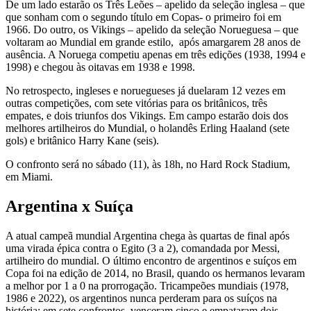
De um lado estarão os Três Leões – apelido da seleção inglesa – que
que sonham com o segundo título em Copas- o primeiro foi em
1966. Do outro, os Vikings – apelido da seleção Norueguesa – que
voltaram ao Mundial em grande estilo, após amargarem 28 anos de
ausência. A Noruega competiu apenas em três edições (1938, 1994 e
1998) e chegou às oitavas em 1938 e 1998.
No retrospecto, ingleses e noruegueses já duelaram 12 vezes em
outras competições, com sete vitórias para os britânicos, três
empates, e dois triunfos dos Vikings. Em campo estarão dois dos
melhores artilheiros do Mundial, o holandês Erling Haaland (sete
gols) e britânico Harry Kane (seis).
O confronto será no sábado (11), às 18h, no Hard Rock Stadium,
em Miami.
Argentina x Suíça
A atual campeã mundial Argentina chega às quartas de final após
uma virada épica contra o Egito (3 a 2), comandada por Messi,
artilheiro do mundial. O último encontro de argentinos e suíços em
Copa foi na edição de 2014, no Brasil, quando os hermanos levaram
a melhor por 1 a 0 na prorrogação. Tricampeões mundiais (1978,
1986 e 2022), os argentinos nunca perderam para os suíços na
história: em sete confrontos, venceram cinco e empataram dois.