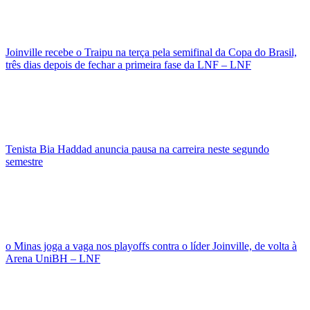
Joinville recebe o Traipu na terça pela semifinal da Copa do Brasil,
três dias depois de fechar a primeira fase da LNF – LNF
Tenista Bia Haddad anuncia pausa na carreira neste segundo
semestre
o Minas joga a vaga nos playoffs contra o líder Joinville, de volta à
Arena UniBH – LNF