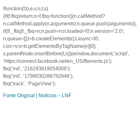
!function(f,b,e,v,n,t,s)
{if(f.fbq)return;n=f.fbq=function(){n.callMethod?
n.callMethod.apply(n,arguments):n.queue.push(arguments)};
if(!f._fbq)f._fbq=n;n.push=n;n.loaded=!0;n.version=’2.0′;
n.queue=[];t=b.createElement(e);t.async=!0;
t.src=v;s=b.getElementsByTagName(e)[0];
s.parentNode.insertBefore(t,s)}(window,document,’script’,
‘https://connect.facebook.net/en_US/fbevents.js’);
fbq(‘init’, ‘216293819054009’);
fbq(‘init’, ‘1799030286792946’);
fbq(‘track’, ‘PageView’);
Fonte Original | Notícias – LNF