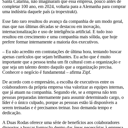
Santa Catarina, não imaginaram que essa empresa, pouco antes de
completar 100 ano, em 2024, voltaria para a Alemanha para comprar
uma indústria daquele país (a tropextrakt).
Esse fato raro resultou do avanço da companhia de um modo geral,
mas que nas últimas décadas se destacou em inovação,
internacionalização e uso de inteligência artificial. E tudo isso
resultou em crescimento e uma companhia mais sólida, que hoje
prefere formar internamente a maioria dos executivos.
– Eu não acredito em contratações de última hora, tentando buscar
apenas currículos que sejam brilhantes. Eu acho que é muito
importante que a pessoa tenha um fit cultural com a organização e
que seja um talento dentro daquilo que a organização precisa.
Conhecer o negócio é fundamental – afirma Zipf.
De acordo com o empresário, a escolha de executivos entre os
colaboradores da própria empresa visa valorizar as equipes internas,
que já atuam na companhia. Segundo ele, se a empresa não tem
pessoas preparadas internamente para assumir determinado cargo, o
líder é o único culpado, porque as pessoas estão lá disponíveis a
serem treinadas e é precisamos treinar. Isso demanda tempo e
dedicação.
A Duas Rodas oferece uma série de benefícios aos colaboradores
dispostos a buscar formação dentro das áreas necessárias à empresa.