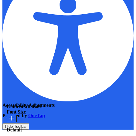
Accessibility Adjustments
Content Modules
Font Size
Powered by
OneTap
Hide Toolbar
Default