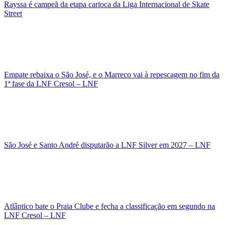
Rayssa é campeã da etapa carioca da Liga Internacional de Skate
Street
Empate rebaixa o São José, e o Marreco vai à repescagem no fim da
1ª fase da LNF Cresol – LNF
São José e Santo André disputarão a LNF Silver em 2027 – LNF
Atlântico bate o Praia Clube e fecha a classificação em segundo na
LNF Cresol – LNF