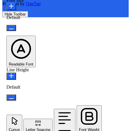
Font Size
Powered by
OneTap
Hide Toolbar
Default
Readable Font
Line Height
Default
Cursor
Letter Spacing
Font Weight