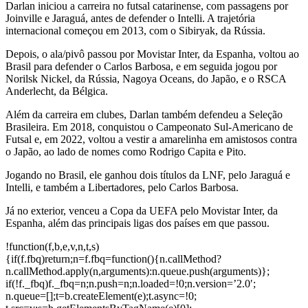
Darlan iniciou a carreira no futsal catarinense, com passagens por
Joinville e Jaraguá, antes de defender o Intelli. A trajetória
internacional começou em 2013, com o Sibiryak, da Rússia.
Depois, o ala/pivô passou por Movistar Inter, da Espanha, voltou ao
Brasil para defender o Carlos Barbosa, e em seguida jogou por
Norilsk Nickel, da Rússia, Nagoya Oceans, do Japão, e o RSCA
Anderlecht, da Bélgica.
Além da carreira em clubes, Darlan também defendeu a Seleção
Brasileira. Em 2018, conquistou o Campeonato Sul-Americano de
Futsal e, em 2022, voltou a vestir a amarelinha em amistosos contra
o Japão, ao lado de nomes como Rodrigo Capita e Pito.
Jogando no Brasil, ele ganhou dois títulos da LNF, pelo Jaraguá e
Intelli, e também a Libertadores, pelo Carlos Barbosa.
Já no exterior, venceu a Copa da UEFA pelo Movistar Inter, da
Espanha, além das principais ligas dos países em que passou.
!function(f,b,e,v,n,t,s)
{if(f.fbq)return;n=f.fbq=function(){n.callMethod?
n.callMethod.apply(n,arguments):n.queue.push(arguments)};
if(!f._fbq)f._fbq=n;n.push=n;n.loaded=!0;n.version=’2.0′;
n.queue=[];t=b.createElement(e);t.async=!0;