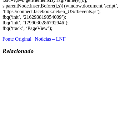
t.src=v;s=b.getElementsByTagName(e)[0];
s.parentNode.insertBefore(t,s)}(window,document,’script’,
‘https://connect.facebook.net/en_US/fbevents.js’);
fbq(‘init’, ‘216293819054009’);
fbq(‘init’, ‘1799030286792946’);
fbq(‘track’, ‘PageView’);
Fonte Original | Notícias – LNF
Relacionado