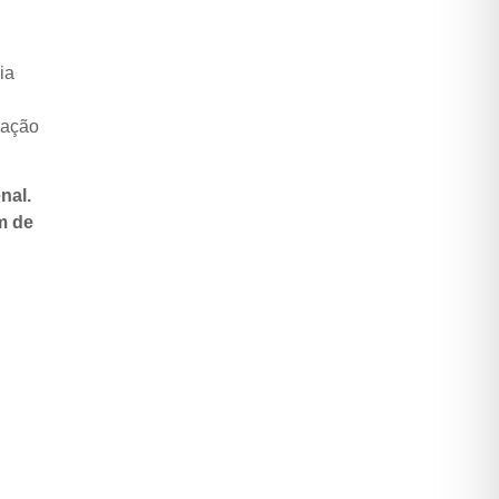
ia
zação
nal.
m de