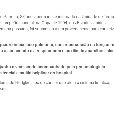
rto Parreira, 83 anos, permanece internado na Unidade de Terap
. O campeão mundial na Copa de 1994, nos Estados Unidos,
emana passada, foi submetido a um procedimento para cauteri
quadro infeccioso pulmonar, com repercussão na função re
u a ser sedado e a respirar com o auxílio de aparelhos, alé
de junho e vem sendo acompanhado pelo pneumologista
stencial e multidisciplinar do hospital.
oma de Hodgkin, tipo de câncer que afeta o sistema linfático,
ismo.