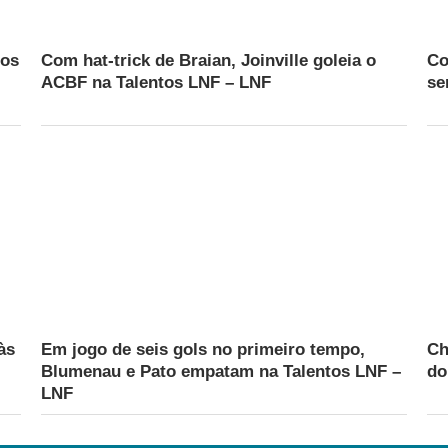
dos
Com hat-trick de Braian, Joinville goleia o
Co
ACBF na Talentos LNF – LNF
se
às
Em jogo de seis gols no primeiro tempo,
Ch
Blumenau e Pato empatam na Talentos LNF –
do
LNF