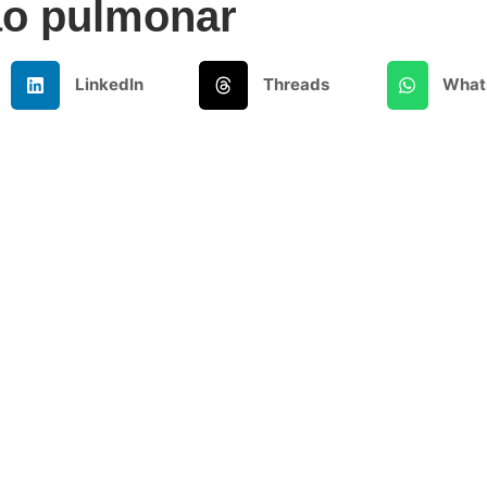
ão pulmonar
LinkedIn
Threads
What