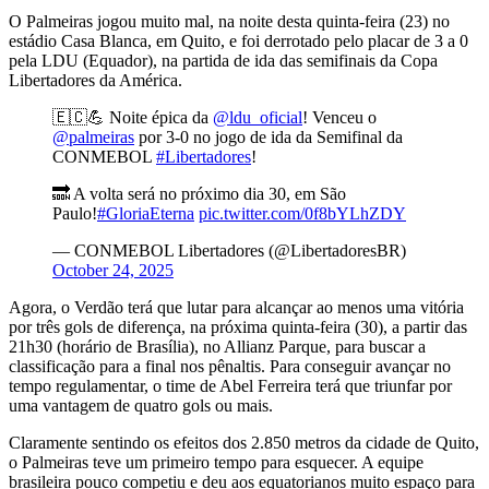
O Palmeiras jogou muito mal, na noite desta quinta-feira (23) no
estádio Casa Blanca, em Quito, e foi derrotado pelo placar de 3 a 0
pela LDU (Equador), na partida de ida das semifinais da Copa
Libertadores da América.
🇪🇨💪 Noite épica da
@ldu_oficial
! Venceu o
@palmeiras
por 3-0 no jogo de ida da Semifinal da
CONMEBOL
#Libertadores
!
🔜 A volta será no próximo dia 30, em São
Paulo!
#GloriaEterna
pic.twitter.com/0f8bYLhZDY
— CONMEBOL Libertadores (@LibertadoresBR)
October 24, 2025
Agora, o Verdão terá que lutar para alcançar ao menos uma vitória
por três gols de diferença, na próxima quinta-feira (30), a partir das
21h30 (horário de Brasília), no Allianz Parque, para buscar a
classificação para a final nos pênaltis. Para conseguir avançar no
tempo regulamentar, o time de Abel Ferreira terá que triunfar por
uma vantagem de quatro gols ou mais.
Claramente sentindo os efeitos dos 2.850 metros da cidade de Quito,
o Palmeiras teve um primeiro tempo para esquecer. A equipe
brasileira pouco competiu e deu aos equatorianos muito espaço para