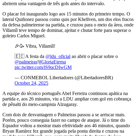
abrirem uma vantagem de três gols antes do intervalo.
O placar foi inaugurado logo aos 15 minutos do primeiro tempo. O
lateral Quiñonez passou como quis por Khellven, um dos elos fracos
da defesa palmeirense na partida, e cruzou para o meio da área, onde
Villamíl teve tempo de dominar, ajeitar e chutar forte para superar o
goleiro Carlos Miguel.
🎉🥳 Vibra, Villamíl!
🇪🇨 A festa da
@ldu_oficial
ao abrir o placar sobre o
@palmeiras
!
#GloriaEterna
pic.twitter.com/lS9qcDIwGM
— CONMEBOL Libertadores (@LibertadoresBR)
October 24, 2025
A equipe do técnico português Abel Ferreira continuou apática na
partida e, aos 26 minutos, viu a LDU ampliar com gol em cobrança
de pênalti do meio-campista Alzugaray.
Com dois de desvantagem o Palmeiras passou a se arriscar mais.
Porém, pouco conseguia fazer no campo de ataque. Já o time do
Equador voltou a mostrar mais efetividade aos 46 minutos, quando
Bryan Ramírez fez grande jogada pela ponta direita e cruzou na