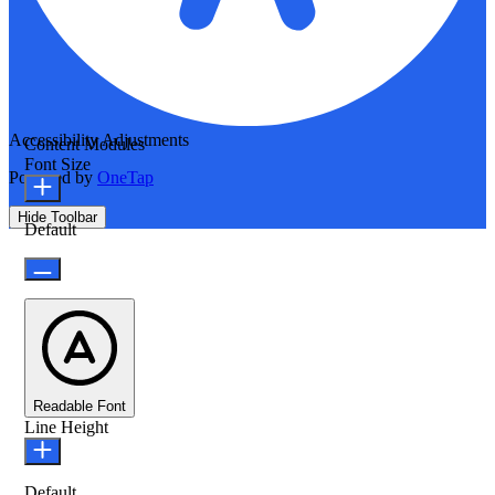
Accessibility Adjustments
Content Modules
Font Size
Powered by
OneTap
Hide Toolbar
Default
Readable Font
Line Height
Default