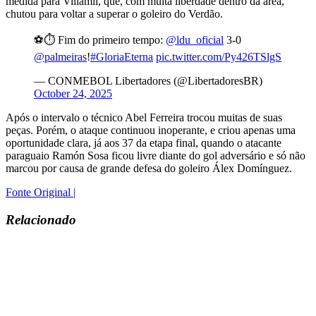
medida para Villamíl, que, com muita liberdade dentro da área,
chutou para voltar a superar o goleiro do Verdão.
⚽⏱️ Fim do primeiro tempo:
@ldu_oficial
3-0
@palmeiras
!
#GloriaEterna
pic.twitter.com/Py426TSlgS
— CONMEBOL Libertadores (@LibertadoresBR)
October 24, 2025
Após o intervalo o técnico Abel Ferreira trocou muitas de suas
peças. Porém, o ataque continuou inoperante, e criou apenas uma
oportunidade clara, já aos 37 da etapa final, quando o atacante
paraguaio Ramón Sosa ficou livre diante do gol adversário e só não
marcou por causa de grande defesa do goleiro Álex Domínguez.
Fonte Original |
Relacionado