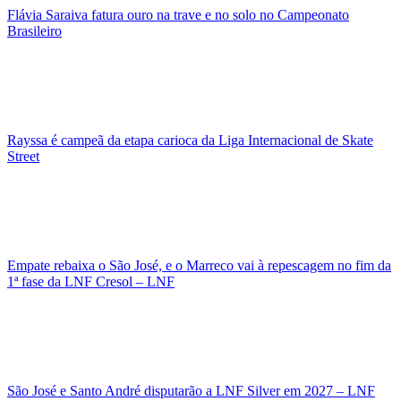
Flávia Saraiva fatura ouro na trave e no solo no Campeonato
Brasileiro
Rayssa é campeã da etapa carioca da Liga Internacional de Skate
Street
Empate rebaixa o São José, e o Marreco vai à repescagem no fim da
1ª fase da LNF Cresol – LNF
São José e Santo André disputarão a LNF Silver em 2027 – LNF