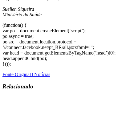
Suellen Siqueira
Ministério da Saúde
(function() {
var po = document.createElement(‘script’);
po.async = true;
po.src = document.location.protocol +
‘//connect.facebook.net/pt_BR/all.js#xfbml=1’;
var head = document.getElementsByTagName(‘head’)[0];
head.appendChild(po);
}());
Fonte Original | Notícias
Relacionado