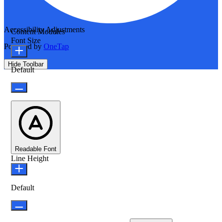
Accessibility Adjustments
Content Modules
Font Size
Powered by
OneTap
Hide Toolbar
Default
Readable Font
Line Height
Default