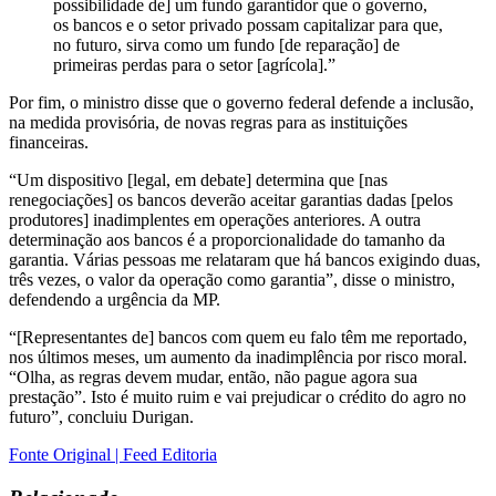
possibilidade de] um fundo garantidor que o governo,
os bancos e o setor privado possam capitalizar para que,
no futuro, sirva como um fundo [de reparação] de
primeiras perdas para o setor [agrícola].”
Por fim, o ministro disse que o governo federal defende a inclusão,
na medida provisória, de novas regras para as instituições
financeiras.
“Um dispositivo [legal, em debate] determina que [nas
renegociações] os bancos deverão aceitar garantias dadas [pelos
produtores] inadimplentes em operações anteriores. A outra
determinação aos bancos é a proporcionalidade do tamanho da
garantia. Várias pessoas me relataram que há bancos exigindo duas,
três vezes, o valor da operação como garantia”, disse o ministro,
defendendo a urgência da MP.
“[Representantes de] bancos com quem eu falo têm me reportado,
nos últimos meses, um aumento da inadimplência por risco moral.
“Olha, as regras devem mudar, então, não pague agora sua
prestação”. Isto é muito ruim e vai prejudicar o crédito do agro no
futuro”, concluiu Durigan.
Fonte Original | Feed Editoria