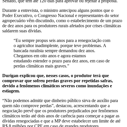
Senado, que têm até 120 dias para aprovar ou rejeitar a proposta.
Durante a entrevista, o ministro antecipou alguns pontos que o
Poder Executivo, o Congresso Nacional e representantes do setor
agropecuário vêm discutindo, como o estabelecimento de um prazo
de dez anos para os produtores rurais afetados por crises climáticas
saldarem suas dívidas.
“Eu sempre propus seis anos para a renegociação com
o agricultor inadimplente, porque teve problemas. A
bancada ruralista sempre demandou dez anos.
Chegamos em oito anos e agora estamos
estudando estender o prazo para dez anos, em caso de
perdas climáticas mais graves.”
Durigan explicou que, nesses casos, o produtor terá que
comprovar que sofreu perdas graves por repetidas safras,
devido a fenômenos climáticos severos como inundações e
estiagem.
“Não podemos admitir que dinheiro público sirva de auxílio para
quem não comprove perdas”, destacou, acrescentando que a
negociação prevê que os produtores prejudicados por fenômenos
climáticos terão até dois anos de carência para começar a pagar as
dívidas renegociadas e que a MP deve estabelecer um limite de até
R$ 8 milhões por CPF em caso de grandes produtores.