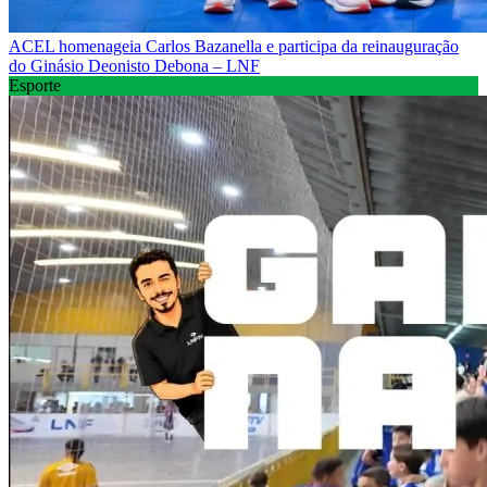
ACEL homenageia Carlos Bazanella e participa da reinauguração
do Ginásio Deonisto Debona – LNF
Esporte