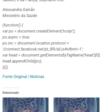
Alessandra Galvão
Ministério da Saúde
(function() {
var po = document.createElement(‘script’);
po.async = true;
po.src = document.location.protocol +
‘//connect.facebook.net/pt_BR/all.js#xfbml=1’;
var head = document.getElementsByTagName(‘head’)[0];
head.appendChild(po);
}());
Fonte Original | Notícias
Relacionado