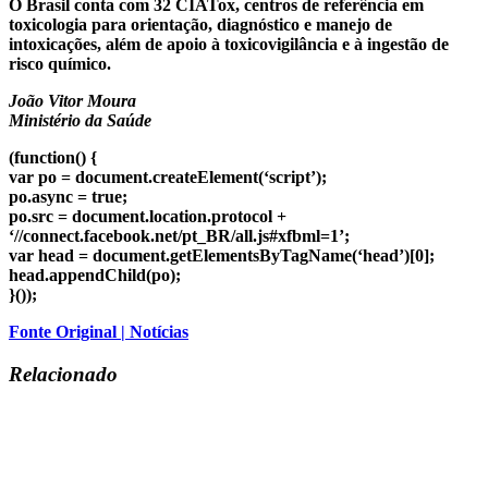
O Brasil conta com 32 CIATox, centros de referência em
toxicologia para orientação, diagnóstico e manejo de
intoxicações, além de apoio à toxicovigilância e à ingestão de
risco químico.
João Vitor Moura
Ministério da Saúde
(function() {
var po = document.createElement(‘script’);
po.async = true;
po.src = document.location.protocol +
‘//connect.facebook.net/pt_BR/all.js#xfbml=1’;
var head = document.getElementsByTagName(‘head’)[0];
head.appendChild(po);
}());
Fonte Original | Notícias
Relacionado