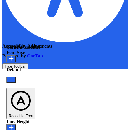
Accessibility Adjustments
Content Modules
Font Size
Powered by
OneTap
Hide Toolbar
Default
Readable Font
Line Height