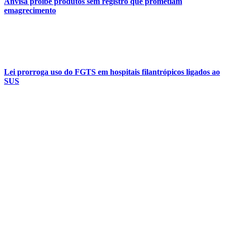
Anvisa proíbe produtos sem registro que prometiam
emagrecimento
Lei prorroga uso do FGTS em hospitais filantrópicos ligados ao
SUS