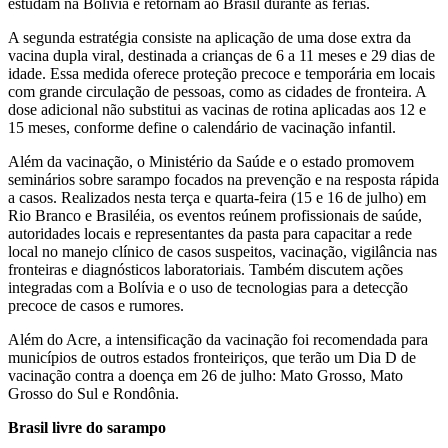
estudam na Bolívia e retornam ao Brasil durante as férias.
A segunda estratégia consiste na aplicação de uma dose extra da
vacina dupla viral, destinada a crianças de 6 a 11 meses e 29 dias de
idade. Essa medida oferece proteção precoce e temporária em locais
com grande circulação de pessoas, como as cidades de fronteira. A
dose adicional não substitui as vacinas de rotina aplicadas aos 12 e
15 meses, conforme define o calendário de vacinação infantil.
Além da vacinação, o Ministério da Saúde e o estado promovem
seminários sobre sarampo focados na prevenção e na resposta rápida
a casos. Realizados nesta terça e quarta-feira (15 e 16 de julho) em
Rio Branco e Brasiléia, os eventos reúnem profissionais de saúde,
autoridades locais e representantes da pasta para capacitar a rede
local no manejo clínico de casos suspeitos, vacinação, vigilância nas
fronteiras e diagnósticos laboratoriais. Também discutem ações
integradas com a Bolívia e o uso de tecnologias para a detecção
precoce de casos e rumores.
Além do Acre, a intensificação da vacinação foi recomendada para
municípios de outros estados fronteiriços, que terão um Dia D de
vacinação contra a doença em 26 de julho: Mato Grosso, Mato
Grosso do Sul e Rondônia.
Brasil livre do sarampo