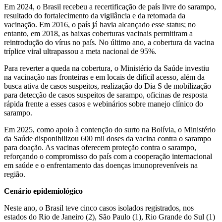
Em 2024, o Brasil recebeu a recertificação de país livre do sarampo,
resultado do fortalecimento da vigilância e da retomada da
vacinação. Em 2016, o país já havia alcançado esse status; no
entanto, em 2018, as baixas coberturas vacinais permitiram a
reintrodução do vírus no país. No último ano, a cobertura da vacina
tríplice viral ultrapassou a meta nacional de 95%.
Para reverter a queda na cobertura, o Ministério da Saúde investiu
na vacinação nas fronteiras e em locais de difícil acesso, além da
busca ativa de casos suspeitos, realização do Dia S de mobilização
para detecção de casos suspeitos de sarampo, oficinas de resposta
rápida frente a esses casos e webinários sobre manejo clínico do
sarampo.
Em 2025, como apoio à contenção do surto na Bolívia, o Ministério
da Saúde disponibilizou 600 mil doses da vacina contra o sarampo
para doação. As vacinas oferecem proteção contra o sarampo,
reforçando o compromisso do país com a cooperação internacional
em saúde e o enfrentamento das doenças imunopreveníveis na
região.
Cenário epidemiológico
Neste ano, o Brasil teve cinco casos isolados registrados, nos
estados do Rio de Janeiro (2), São Paulo (1), Rio Grande do Sul (1)