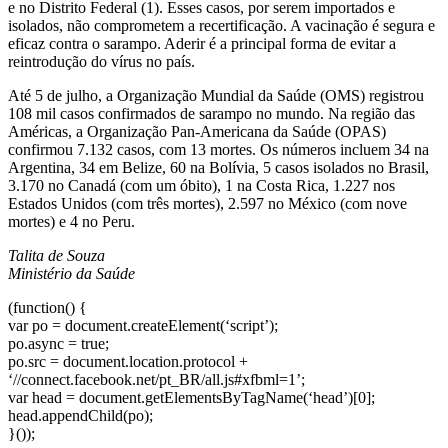
e no Distrito Federal (1). Esses casos, por serem importados e
isolados, não comprometem a recertificação. A vacinação é segura e
eficaz contra o sarampo. Aderir é a principal forma de evitar a
reintrodução do vírus no país.
Até 5 de julho, a Organização Mundial da Saúde (OMS) registrou
108 mil casos confirmados de sarampo no mundo. Na região das
Américas, a Organização Pan-Americana da Saúde (OPAS)
confirmou 7.132 casos, com 13 mortes. Os números incluem 34 na
Argentina, 34 em Belize, 60 na Bolívia, 5 casos isolados no Brasil,
3.170 no Canadá (com um óbito), 1 na Costa Rica, 1.227 nos
Estados Unidos (com três mortes), 2.597 no México (com nove
mortes) e 4 no Peru.
Talita de Souza
Ministério da Saúde
(function() {
var po = document.createElement(‘script’);
po.async = true;
po.src = document.location.protocol +
‘//connect.facebook.net/pt_BR/all.js#xfbml=1’;
var head = document.getElementsByTagName(‘head’)[0];
head.appendChild(po);
}());