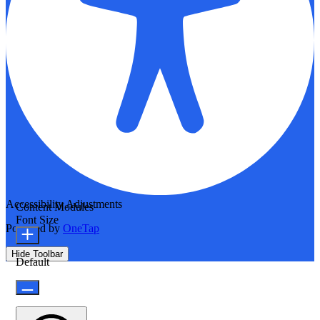
Accessibility Adjustments
Content Modules
Font Size
Powered by
OneTap
Hide Toolbar
Default